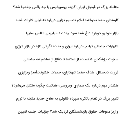
معامله بزرگ در فوتبال ایران؛ گزینه پرسپولیس با چه رقمی جابه‌جا شد؟
کارمندان حتما بخوانند؛ اعلام تصمیم نهایی درباره تعطیلی ادارات شنبه
بازار خودرو دوباره داغ شد؛ سود چندصد میلیونی اطلس سایپا
اظهارات جنجالی ترامپ درباره ایران و نفت؛ نگرانی تازه در بازار انرژی
سکوت پزشکیان شکست؛ از استعفا تا دفاع از تفاهم‌نامه جنجالی
ثروت دیجیتال، هدف جدید تبهکاران؛ حملات خشونت‌آمیز رمزارزی
افزایش یافت
هشدار مهم درباره یک بیماری ویروسی؛ هپاتیت چگونه منتقل می‌شود؟
تغییر بزرگ در نظام بانکی؛ سپرده قانونی به سلاح جدید مقابله با تورم
تبدیل شد
واریز معوقات حقوق بازنشستگان نزدیک شد؟ جزئیات جلسه تعیین
تکلیف مطالبات