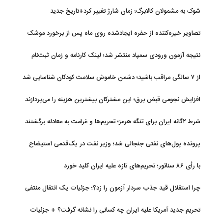
شوک به مشمولان کالابرگ؛ زمان شارژ تغییر کرد+تاریخ جدید
تصاویر خیره‌کننده از حفره ایجادشده روی ماه پس از برخورد موشک
فالکون ۹
نتیجه آزمون ورودی سمپاد منتشر شد؛ لینک کارنامه و زمان ثبت‌نام
از ۷ سالگی مراقب باشید؛ دشمن خاموش سلامت کودکان شناسایی شد
افزایش نجومی قبض برق؛ این مشترکان بیشترین هزینه را می‌پردازند
شرط ۲گانه ایران برای تنگه هرمز؛ تحریم‌ها و غرامت به معادله برگشتند
پرونده پول‌های نفتی جنجالی شد؛ وزیر نفت در یک‌قدمی استیضاح
با رأی ۸۶ سناتور؛ تحریم‌های تازه علیه ایران کلید خورد
چرا استقلال قید جذب سردار آزمون را زد؟؛ جزئیات یک انتقال منتفی
تحریم جدید آمریکا علیه ایران چه کسانی را نشانه گرفت؟ + جزئیات