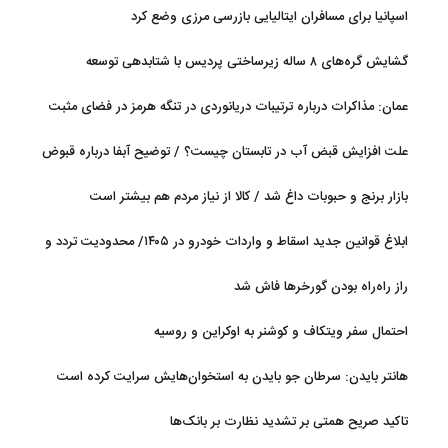
اسپانیا برای مسافران ایتالیایی بازرسی مرزی وضع کرد
گشایش گره‌های ۸ ساله زیرساختی پردیس با شتابدهی توسعه
عمان: مذاکرات درباره ترتیبات دریانوردی در تنگه هرمز در فضای مثبت
جریان دارد
علت افزایش قبض آب در تابستان چیست؟ / توضیح آبفا درباره قبوض
آب
بازار برنج و حبوبات داغ شد / کالا از نیاز مردم هم بیشتر است
ابلاغ قوانین جدید اسقاط و واردات خودرو در ۱۴۰۵/ محدودیت تردد و
سوخت‌رسانی به فرسوده‌ها
راز راه‌راه بودن گورخرها فاش شد
احتمال سفر ویتکاف و کوشنر به اوکراین و روسیه
هانتر بایدن: سرطان جو بایدن به استخوان‌هایش سرایت کرده است
تاکید صریح همتی بر تشدید نظارت بر بانک‌ها