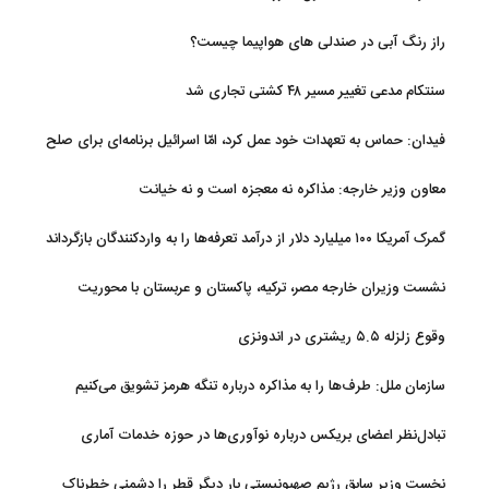
راز رنگ آبی در صندلی های هواپیما چیست؟
سنتکام مدعی تغییر مسیر ۴۸ کشتی تجاری شد
فیدان: حماس به تعهدات خود عمل کرد، امّا اسرائیل برنامه‌ای برای صلح
ندارد
معاون وزیر خارجه: مذاکره نه معجزه است و نه خیانت
گمرک آمریکا ۱۰۰ میلیارد دلار از درآمد تعرفه‌ها را به واردکنندگان بازگرداند
نشست وزیران خارجه مصر، ترکیه، پاکستان و عربستان با محوریت
تحولات منطقه
وقوع زلزله ۵.۵ ریشتری در اندونزی
سازمان ملل: طرف‌ها را به مذاکره درباره تنگه هرمز تشویق می‌کنیم
تبادل‌نظر اعضای بریکس درباره نوآوری‌ها در حوزه خدمات آماری
نخست وزیر سابق رژیم صهیونیستی بار دیگر قطر را دشمنی خطرناک