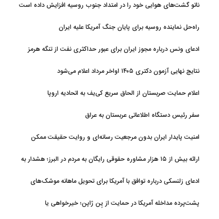
ناتو گشت‌های هوایی خود را در امتداد جنوب روسیه افزایش داده است
راه‌حل نماینده روسیه برای پایان جنگ آمریکا علیه ایران
ادعای ونس درباره مجوز ایران برای عبور حداکثری نفت از تنگه هرمز
نتایج نهایی آزمون دکتری ۱۴۰۵ اواخر مرداد اعلام می‌شود
اعلام حمایت صربستان از الحاق سریع کی‌یف به اتحادیه اروپا
سفر رئیس دستگاه اطلاعاتی عربستان به عراق
امنیت پایدار ایران بدون مرجعیت رسانه‌ای و روایت حقیقت ممکن
نیست
ارائه بیش از ۱۵ هزار مشاوره حقوقی رایگان به مردم در البرز؛ هشدار به
فعالیت وکیل بلاگرها
ادعای زلنسکی درباره توافق با آمریکا برای تحویل ماهانه موشک‌های
رهگیر
پشت‌پرده مداخله آمریکا در حمایت از یِن ژاپن؛ خیرخواهی یا
خودخواهی؟