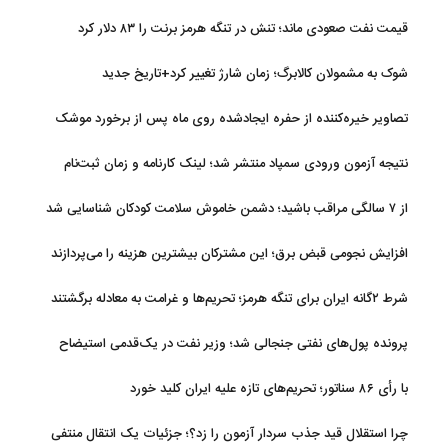
قیمت نفت صعودی ماند؛ تنش در تنگه هرمز برنت را ۸۳ دلار کرد
شوک به مشمولان کالابرگ؛ زمان شارژ تغییر کرد+تاریخ جدید
تصاویر خیره‌کننده از حفره ایجادشده روی ماه پس از برخورد موشک
فالکون ۹
نتیجه آزمون ورودی سمپاد منتشر شد؛ لینک کارنامه و زمان ثبت‌نام
از ۷ سالگی مراقب باشید؛ دشمن خاموش سلامت کودکان شناسایی شد
افزایش نجومی قبض برق؛ این مشترکان بیشترین هزینه را می‌پردازند
شرط ۲گانه ایران برای تنگه هرمز؛ تحریم‌ها و غرامت به معادله برگشتند
پرونده پول‌های نفتی جنجالی شد؛ وزیر نفت در یک‌قدمی استیضاح
با رأی ۸۶ سناتور؛ تحریم‌های تازه علیه ایران کلید خورد
چرا استقلال قید جذب سردار آزمون را زد؟؛ جزئیات یک انتقال منتفی