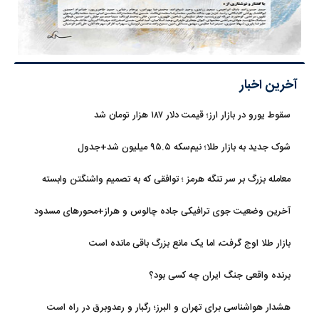
آخرین اخبار
سقوط یورو در بازار ارز؛ قیمت دلار ۱۸۷ هزار تومان شد
شوک جدید به بازار طلا؛ نیم‌سکه ۹۵.۵ میلیون شد+جدول
معامله بزرگ بر سر تنگه هرمز ؛ توافقی که به تصمیم واشنگتن وابسته
است
آخرین وضعیت جوی ترافیکی جاده چالوس و هراز+محورهای مسدود
بازار طلا اوج گرفت، اما یک مانع بزرگ باقی مانده است
برنده واقعی جنگ ایران چه کسی بود؟
هشدار هواشناسی برای تهران و البرز؛ رگبار و رعدوبرق در راه است