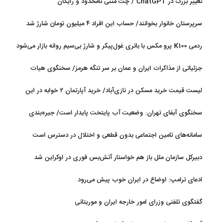
تغییر بزرگ در ChatGPT / چت متنی نامحدود و رایگان
سرپرستان خانوار بخوانند/ حساب این افراد ۴ میلیون تومان شارژ شد
ردمی K100 پرو مکس با باتری غول‌پیکر و شارژ بی‌سیم روانه بازار می‌شود
جزئیاتی از مذاکرات ایران و عمان بر سر تنگه هرمز/ سخنگوی هیات
رئیسه مجلس: بیانیه‌ای شامل تصحیح مسیر تردد دریایی در تنگه، در
لیست قیمت خرید مسکن در نازی‌آباد/ خرید آپارتمان ۲ خوابه در این
آستانه نهایی شدن است
منطقه چقدر سرمایه نیاز دارد؟ + جدول مردادماه ۱۴۰۵
سخنگوی آبفای تهران: وضعیت آب پایتخت پایدار است/ جیره‌بندی
نداریم
سامانه‌های تامین اجتماعی بدون قطعی و اختلال در دسترس است
دبیرکل سازمان ملل باز هم خواستار آتش‌بس فوری در اوکراین شد
ادعای ترامپ: اوضاع در ایران خوب پیش می‌رود
گفتگوی تلفنی وزرای امور خارجه ایران و موریتانی