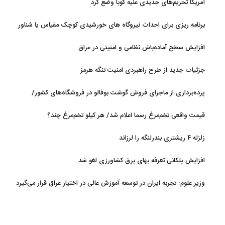
آمریکا تحریم‌های جدیدی علیه کوبا وضع کرد
برنامه ریزی برای احداث نیروگاه های خورشیدی کوچک مقیاس یا شناور
روی آب در مازندران
افزایش سطح آماده‌باش نظامی و امنیتی در عراق
جزئیات جدید از طرح راهبردی امنیت تنگه هرمز
پرده‌برداری از ماجرای فروش گوشت بوفالو در فروشگاه‌های کشور/
گوشت بوفالو از کجا وارد می‌شود؟/ هر کیلو بوفالو با چه قیمتی به فروش
قیمت واقعی تخم‌مرغ رسما اعلام شد/ هر کیلو تخم‌مرغ چند؟
می‌رود؟
زلزله ۴ ریشتری بندرلنگه را لرزاند
افزایش پلکانی تعرفه بهای برق کشاورزی لغو شد
وزیر علوم: تجربه ایران در توسعه آموزش عالی در اختیار عراق قرار می‌گیرد