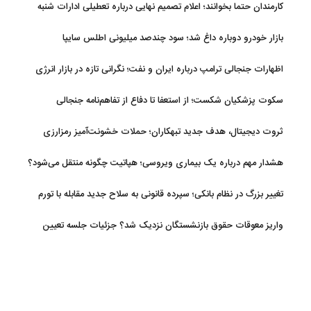
کارمندان حتما بخوانند؛ اعلام تصمیم نهایی درباره تعطیلی ادارات شنبه
بازار خودرو دوباره داغ شد؛ سود چندصد میلیونی اطلس سایپا
اظهارات جنجالی ترامپ درباره ایران و نفت؛ نگرانی تازه در بازار انرژی
سکوت پزشکیان شکست؛ از استعفا تا دفاع از تفاهم‌نامه جنجالی
ثروت دیجیتال، هدف جدید تبهکاران؛ حملات خشونت‌آمیز رمزارزی
افزایش یافت
هشدار مهم درباره یک بیماری ویروسی؛ هپاتیت چگونه منتقل می‌شود؟
تغییر بزرگ در نظام بانکی؛ سپرده قانونی به سلاح جدید مقابله با تورم
تبدیل شد
واریز معوقات حقوق بازنشستگان نزدیک شد؟ جزئیات جلسه تعیین
تکلیف مطالبات