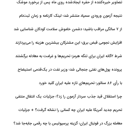
تصاویر خیره‌کننده از حفره ایجادشده روی ماه پس از برخورد موشک
فالکون ۹
نتیجه آزمون ورودی سمپاد منتشر شد؛ لینک کارنامه و زمان ثبت‌نام
از ۷ سالگی مراقب باشید؛ دشمن خاموش سلامت کودکان شناسایی شد
افزایش نجومی قبض برق؛ این مشترکان بیشترین هزینه را می‌پردازند
شرط ۲گانه ایران برای تنگه هرمز؛ تحریم‌ها و غرامت به معادله برگشتند
پرونده پول‌های نفتی جنجالی شد؛ وزیر نفت در یک‌قدمی استیضاح
با رأی ۸۶ سناتور؛ تحریم‌های تازه علیه ایران کلید خورد
چرا استقلال قید جذب سردار آزمون را زد؟؛ جزئیات یک انتقال منتفی
تحریم جدید آمریکا علیه ایران چه کسانی را نشانه گرفت؟ + جزئیات
معامله بزرگ در فوتبال ایران؛ گزینه پرسپولیس با چه رقمی جابه‌جا شد؟