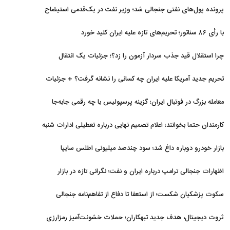
برگشتند
پرونده پول‌های نفتی جنجالی شد؛ وزیر نفت در یک‌قدمی استیضاح
با رأی ۸۶ سناتور؛ تحریم‌های تازه علیه ایران کلید خورد
چرا استقلال قید جذب سردار آزمون را زد؟؛ جزئیات یک انتقال
منتفی
تحریم جدید آمریکا علیه ایران چه کسانی را نشانه گرفت؟ + جزئیات
معامله بزرگ در فوتبال ایران؛ گزینه پرسپولیس با چه رقمی جابه‌جا
شد؟
کارمندان حتما بخوانند؛ اعلام تصمیم نهایی درباره تعطیلی ادارات شنبه
بازار خودرو دوباره داغ شد؛ سود چندصد میلیونی اطلس سایپا
اظهارات جنجالی ترامپ درباره ایران و نفت؛ نگرانی تازه در بازار
انرژی
سکوت پزشکیان شکست؛ از استعفا تا دفاع از تفاهم‌نامه جنجالی
ثروت دیجیتال، هدف جدید تبهکاران؛ حملات خشونت‌آمیز رمزارزی