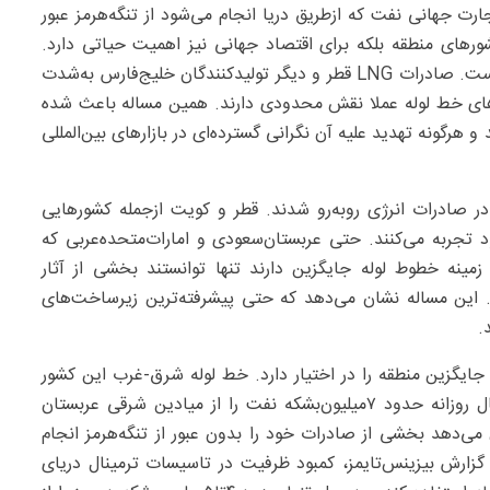
ت جهانی نفت که ازطریق دریا انجام می‌شود از تنگه‌هرمز عبور
ورهای منطقه بلکه برای اقتصاد جهانی نیز اهمیت حیاتی دارد.
وضعیت در حوزه گاز طبیعی مایع یا LNG حتی حساس‌تر است. صادرات LNG قطر و دیگر تولیدکنندگان خلیج‌فارس به‌شدت
های خط لوله عملا نقش محدودی دارند. همین مساله باعث شده
و هرگونه تهدید علیه آن نگرانی گسترده‌ای در بازارهای بین‌المللی
 صادرات انرژی روبه‌رو شدند. قطر و کویت ازجمله کشورهایی
د تجربه می‌کنند. حتی عربستان‌سعودی و امارات‌متحده‌عربی که
مینه خطوط لوله جایگزین دارند تنها توانستند بخشی از آثار
. این مساله نشان می‌دهد که حتی پیشرفته‌ترین زیرساخت‌های
.
ایگزین منطقه را در اختیار دارد. خط لوله شرق-غرب این کشور
که به‌بندر ینبع در دریای سرخ متصل می‌شود توانایی انتقال روزانه حدود ۷‌میلیون‌بشکه نفت را از میادین شرقی عربستان
می‌دهد بخشی از صادرات خود را بدون عبور از تنگه‌هرمز انجام
زارش بیزینس‌تایمز، کمبود ظرفیت در تاسیسات ترمینال دریای