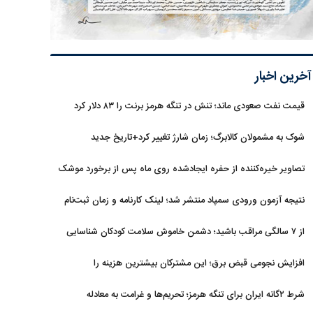
آخرین اخبار
قیمت نفت صعودی ماند؛ تنش در تنگه هرمز برنت را ۸۳ دلار کرد
شوک به مشمولان کالابرگ؛ زمان شارژ تغییر کرد+تاریخ جدید
تصاویر خیره‌کننده از حفره ایجادشده روی ماه پس از برخورد موشک
فالکون ۹
نتیجه آزمون ورودی سمپاد منتشر شد؛ لینک کارنامه و زمان ثبت‌نام
از ۷ سالگی مراقب باشید؛ دشمن خاموش سلامت کودکان شناسایی
شد
افزایش نجومی قبض برق؛ این مشترکان بیشترین هزینه را
می‌پردازند
شرط ۲گانه ایران برای تنگه هرمز؛ تحریم‌ها و غرامت به معادله