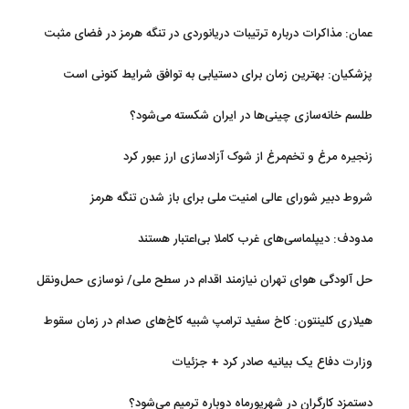
عمان: مذاکرات درباره ترتیبات دریانوردی در تنگه هرمز در فضای مثبت
جریان دارد
پزشکیان‌: بهترین زمان برای دستیابی به توافق شرایط کنونی است
طلسم خانه‌سازی چینی‌ها در ایران شکسته می‌شود؟
زنجیره مرغ و تخم‌مرغ از شوک آزادسازی ارز عبور کرد
شروط دبیر شورای عالی امنیت ملی برای باز شدن تنگه هرمز
مدودف: دیپلماسی‌های غرب کاملا بی‌اعتبار هستند
حل آلودگی هوای تهران نیازمند اقدام در سطح ملی/ نوسازی حمل‌ونقل
و کنترل بارگذاری‌هادراولویت
هیلاری کلینتون: کاخ سفید ترامپ شبیه کاخ‌های صدام در زمان سقوط
است
وزارت دفاع یک بیانیه صادر کرد + جزئیات
دستمزد کارگران در شهریورماه دوباره ترمیم می‌شود؟