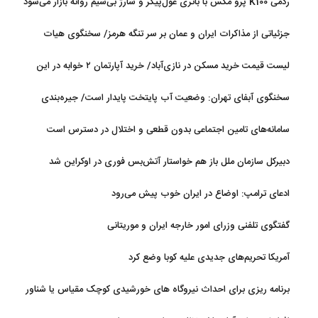
ردمی K100 پرو مکس با باتری غول‌پیکر و شارژ بی‌سیم روانه بازار می‌شود
جزئیاتی از مذاکرات ایران و عمان بر سر تنگه هرمز/ سخنگوی هیات
رئیسه مجلس: بیانیه‌ای شامل تصحیح مسیر تردد دریایی در تنگه، در
لیست قیمت خرید مسکن در نازی‌آباد/ خرید آپارتمان ۲ خوابه در این
آستانه نهایی شدن است
منطقه چقدر سرمایه نیاز دارد؟ + جدول مردادماه ۱۴۰۵
سخنگوی آبفای تهران: وضعیت آب پایتخت پایدار است/ جیره‌بندی
نداریم
سامانه‌های تامین اجتماعی بدون قطعی و اختلال در دسترس است
دبیرکل سازمان ملل باز هم خواستار آتش‌بس فوری در اوکراین شد
ادعای ترامپ: اوضاع در ایران خوب پیش می‌رود
گفتگوی تلفنی وزرای امور خارجه ایران و موریتانی
آمریکا تحریم‌های جدیدی علیه کوبا وضع کرد
برنامه ریزی برای احداث نیروگاه های خورشیدی کوچک مقیاس یا شناور
روی آب در مازندران