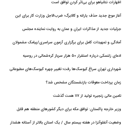
اظهارات نتانیاهو برای بی‌اثر کردن توافق است
آغاز موج جدید حذف یارانه و کالابرگ؛ ضرب‌الاجل وزارت کار برای این
افراد؛ اگر تا این تاریخ مراجعه نکنید
جزئیات جدید از مذاکرات ایران و عمان به روایت نماینده مجلس
آمادگی و تمهیدات کامل برای برگزاری آزمون سراسری/پیامک مشمولان
سهمیه جنگ جعلی است
ادعای زلنسکی درباره استقرار ۵۰ هزار سرباز کره‌شمالی در روسیه
شهرداری تهران سراغ کیوسک‌ها رفت؛ تغییر چهره کیوسک‌های مطبوعاتی
و گل‌وگیاه
زمان پرداخت معوقات بازنشستگان مشخص شد؟
تامین مالی زنجیره تولید از ۱۱۷ همت گذشت
وزیر خارجه پاکستان: توافق مکه برای دیگر کشورهای منطقه هم قابل
استفاده است
وضعیت آنفلوآنزا در هفته بیستم سال / یک استان بالاتر از آستانه هشدار
بالا