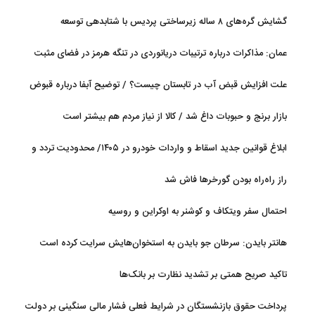
گشایش گره‌های ۸ ساله زیرساختی پردیس با شتابدهی توسعه
عمان: مذاکرات درباره ترتیبات دریانوردی در تنگه هرمز در فضای مثبت
جریان دارد
علت افزایش قبض آب در تابستان چیست؟ / توضیح آبفا درباره قبوض
آب
بازار برنج و حبوبات داغ شد / کالا از نیاز مردم هم بیشتر است
ابلاغ قوانین جدید اسقاط و واردات خودرو در ۱۴۰۵/ محدودیت تردد و
سوخت‌رسانی به فرسوده‌ها
راز راه‌راه بودن گورخرها فاش شد
احتمال سفر ویتکاف و کوشنر به اوکراین و روسیه
هانتر بایدن: سرطان جو بایدن به استخوان‌هایش سرایت کرده است
تاکید صریح همتی بر تشدید نظارت بر بانک‌ها
پرداخت حقوق بازنشستگان در شرایط فعلی فشار مالی سنگینی بر دولت