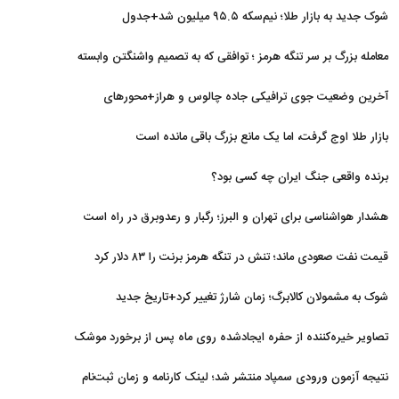
شوک جدید به بازار طلا؛ نیم‌سکه ۹۵.۵ میلیون شد+جدول
معامله بزرگ بر سر تنگه هرمز ؛ توافقی که به تصمیم واشنگتن وابسته
است
آخرین وضعیت جوی ترافیکی جاده چالوس و هراز+محورهای
مسدود
بازار طلا اوج گرفت، اما یک مانع بزرگ باقی مانده است
برنده واقعی جنگ ایران چه کسی بود؟
هشدار هواشناسی برای تهران و البرز؛ رگبار و رعدوبرق در راه است
قیمت نفت صعودی ماند؛ تنش در تنگه هرمز برنت را ۸۳ دلار کرد
شوک به مشمولان کالابرگ؛ زمان شارژ تغییر کرد+تاریخ جدید
تصاویر خیره‌کننده از حفره ایجادشده روی ماه پس از برخورد موشک
فالکون ۹
نتیجه آزمون ورودی سمپاد منتشر شد؛ لینک کارنامه و زمان ثبت‌نام