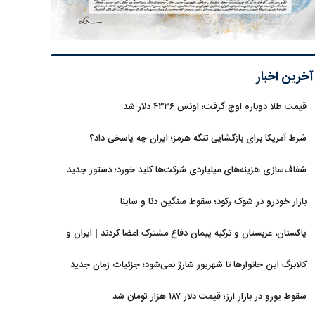
آخرین اخبار
قیمت طلا دوباره اوج گرفت؛ اونس ۴۳۳۶ دلار شد
شرط آمریکا برای بازگشایی تنگه هرمز؛ ایران چه پاسخی داد؟
شفاف‌سازی هزینه‌های میلیاردی شرکت‌ها کلید خورد؛ دستور جدید
سازمان بورس
بازار خودرو در شوک رکود؛ سقوط سنگین دنا و ساینا
پاکستان، عربستان و ترکیه پیمان دفاع مشترک امضا کردند | ایران و
اسرائیل در سایه پیمان جدید منطقه‌ای
کالابرگ این خانوارها تا شهریور شارژ نمی‌شود؛ جزئیات زمان جدید
سقوط یورو در بازار ارز؛ قیمت دلار ۱۸۷ هزار تومان شد