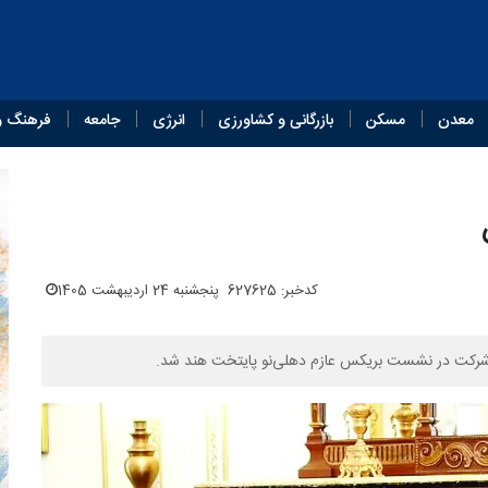
معدن
مسکن
بازرگانی و کشاورزی
انرژی
جامعه
فرهنگ و
کدخبر: 627625
پنجشنبه 24 اردیبهشت 1405
ر شرکت در نشست بریکس عازم دهلی‌نو پایتخت هند شد.