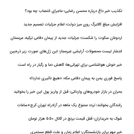
تکذیب خبر داغ درباره محسن رضایی؛ ماجرای انتصاب چه بود؟
افزایش مبلغ کالابرگ روی میز دولت؛ اعلام جزئیات تصمیم جدید
اردوغان سکوت را شکست؛ جزئیات جدید از پیمان دفاعی ترکیه، عربستان
و پاکستان
انتشار لیست محصولات آرایشی غیرمجاز؛ این ژل‌های صورت زیر ذره‌بین
خبر خوش هواشناسی برای تهرانی‌ها؛ کاهش دما و رگبار در راه است
پاسخ فوری یمن به پیمان دفاعی مکه؛ «هیچ تاثیری ندارد!»
بحران در بازار خودروهای وارداتی؛ قبل از واریز پول این خبر را بخوانید
رانندگان بخوانند؛ تردد ممنوع یک ماهه در آزادراه تهران کرج+ساعات
شوک به خریداران؛ قفل قیمت برنج در کانال ۵۵۰ هزار تومان
خبر مهم برای بازنشستگان؛ اعلام زمان و علت قطع مستمری