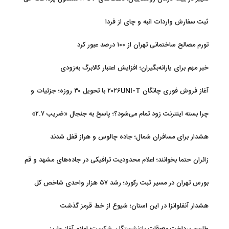
بیمه شدند
ثبت سفارش واردات انبه و چای از فردا
تورم مصالح ساختمانی تهران از ۱۰۰ درصد عبور کرد
خبر مهم برای یارانه‌بگیران؛ افزایش اعتبار کالابرگ به‌زودی
آغاز فروش فوری چانگان ۲۰۲۶UNI-T با تحویل ۳۰ روزه؛ جزئیات و
قیمت
چرا بسته اینترنت زود تمام می‌شود؟؛ پاسخ به جنجال «ضریب ۲.۷»
هشدار برای مسافران شمال؛ جاده چالوس و هراز قفل شدند
زائران حتما بخوانند؛ اعلام محدودیت ترافیکی در جاده‌های مشهد و قم
بورس تهران در مسیر ثبت رکورد؛ رشد ۵۷ هزار واحدی شاخص کل
هشدار آنفلوانزا در این استان؛ شیوع از خط قرمز گذشت
طلسم پرداخت معوقات بازنشستگان شکست؛ اعلام آغاز واریز