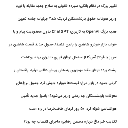
تغییر بزرگ در نظام بانکی؛ سپرده قانونی به سلاح جدید مقابله با تورم
تبدیل شد
واریز معوقات حقوق بازنشستگان نزدیک شد؟ جزئیات جلسه تعیین
تکلیف مطالبات
هدیه بزرگ OpenAI به کاربران؛ ChatGPT بدون محدودیت پیام و با
مدل جدید می‌آید
خواب بازار خودرو شاهین را پایین کشید/ جدول جدید قیمت شاهین در
مرداد
امروز یا فردا؟ آمریکا از احتمال توافق فوری با ایران پرده برداشت
پشت پرده توافق مکه؛ مهم‌ترین بندهای پیمان دفاعی ترکیه، پاکستان و
عربستان
گرانی جدید در بازار مرغ؛ قیمت‌ها دوباره جهش کرد، جدول نرخ‌های
جدید
معوقات بازنشستگان چه زمانی واریز می‌شود؟؛ پاسخ جدید تأمین
اجتماعی
هواشناسی شوکه کرد؛ ۵۰ روز گرمای طاقت‌فرسا در راه است
تکذیب خبر داغ درباره محسن رضایی؛ ماجرای انتصاب چه بود؟