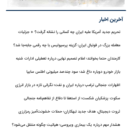
آخرین اخبار
تحریم جدید آمریکا علیه ایران چه کسانی را نشانه گرفت؟ + جزئیات
معامله بزرگ در فوتبال ایران؛ گزینه پرسپولیس با چه رقمی جابه‌جا شد؟
کارمندان حتما بخوانند؛ اعلام تصمیم نهایی درباره تعطیلی ادارات شنبه
بازار خودرو دوباره داغ شد؛ سود چندصد میلیونی اطلس سایپا
اظهارات جنجالی ترامپ درباره ایران و نفت؛ نگرانی تازه در بازار انرژی
سکوت پزشکیان شکست؛ از استعفا تا دفاع از تفاهم‌نامه جنجالی
ثروت دیجیتال، هدف جدید تبهکاران؛ حملات خشونت‌آمیز رمزارزی
افزایش یافت
هشدار مهم درباره یک بیماری ویروسی؛ هپاتیت چگونه منتقل می‌شود؟