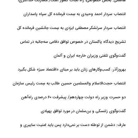
هاشمی: بخش خصوصی، راه نجات کشور است/ مشارکت حداکثری،
اولویت ستاد ساماندهی فضای مجازی
انتصاب سردار احمد وحیدی به سِمت فرمانده کل سپاه پاسداران
انتصاب سردار سرلشکر مصطفی ایزدی به سِمت جانشین فرمانده کل
سپاه پاسداران
تشریح دیدگاه پاکستان در خصوص توافق دفاعی سه‌جانبه در تماس
اسحاق دار با عراقچی
گفت‌وگوی تلفنی وزیران خارجه ایران و آلمان
بهروزآذر: کسب‌وکارهای زنان باید بر مبنای «اقتصاد سبز» شکل بگیرد
انتصاب حجت‌الاسلام ‌والمسلمین حسین طائب به سِمت رئیس سازمان
بسیج مستضعفین سپاه پاسداران
دو حسرت وزیر راه دولت چهاردهم/ پیشرفت ۶۰ درصدی راه‌آهن
چابهار-زاهدان
گفت‌وگوی زلنسکی و بن‌سلمان در مورد توافق پهپادی
عارف: دشمن از توطئه دست بر نمی‌دارد پس باید امنیت سایبری و
پدافند غیرعامل را ارتقا داد