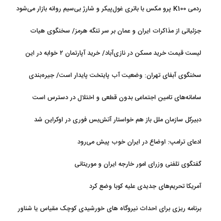
ردمی K100 پرو مکس با باتری غول‌پیکر و شارژ بی‌سیم روانه بازار می‌شود
جزئیاتی از مذاکرات ایران و عمان بر سر تنگه هرمز/ سخنگوی هیات
رئیسه مجلس: بیانیه‌ای شامل تصحیح مسیر تردد دریایی در تنگه، در
لیست قیمت خرید مسکن در نازی‌آباد/ خرید آپارتمان ۲ خوابه در این
آستانه نهایی شدن است
منطقه چقدر سرمایه نیاز دارد؟ + جدول مردادماه ۱۴۰۵
سخنگوی آبفای تهران: وضعیت آب پایتخت پایدار است/ جیره‌بندی
نداریم
سامانه‌های تامین اجتماعی بدون قطعی و اختلال در دسترس است
دبیرکل سازمان ملل باز هم خواستار آتش‌بس فوری در اوکراین شد
ادعای ترامپ: اوضاع در ایران خوب پیش می‌رود
گفتگوی تلفنی وزرای امور خارجه ایران و موریتانی
آمریکا تحریم‌های جدیدی علیه کوبا وضع کرد
برنامه ریزی برای احداث نیروگاه های خورشیدی کوچک مقیاس یا شناور