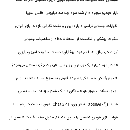
کارمندان حتما بخوانند؛ اعلام تصمیم نهایی درباره تعطیلی ادارات شنبه
بازار خودرو دوباره داغ شد؛ سود چندصد میلیونی اطلس سایپا
اظهارات جنجالی ترامپ درباره ایران و نفت؛ نگرانی تازه در بازار انرژی
سکوت پزشکیان شکست؛ از استعفا تا دفاع از تفاهم‌نامه جنجالی
ثروت دیجیتال، هدف جدید تبهکاران؛ حملات خشونت‌آمیز رمزارزی
افزایش یافت
هشدار مهم درباره یک بیماری ویروسی؛ هپاتیت چگونه منتقل می‌شود؟
تغییر بزرگ در نظام بانکی؛ سپرده قانونی به سلاح جدید مقابله با تورم
تبدیل شد
واریز معوقات حقوق بازنشستگان نزدیک شد؟ جزئیات جلسه تعیین
تکلیف مطالبات
هدیه بزرگ OpenAI به کاربران؛ ChatGPT بدون محدودیت پیام و با
مدل جدید می‌آید
خواب بازار خودرو شاهین را پایین کشید/ جدول جدید قیمت شاهین در
مرداد