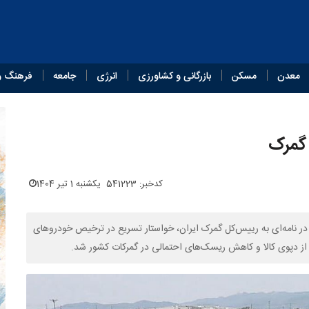
معدن
مسکن
بازرگانی و کشاورزی
انرژی
جامعه
فرهنگ و
 گمرک
کدخبر: 541223
یکشنبه 1 تیر 1404
ر نامه‌ای به رییس‌کل گمرک ایران، خواستار تسریع در ترخیص خودروهای
 از دپوی کالا و کاهش ریسک‌های احتمالی در گمرکات کشور شد.