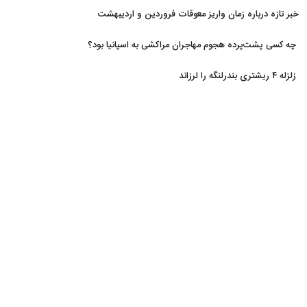
خبر تازه درباره زمان واریز معوقات فروردین و اردیبهشت
بازنشستگان تامین اجتماعی
چه کسی پشت‌پرده هجوم مهاجران مراکشی به اسپانیا بود؟
زلزله ۴ ریشتری بندرلنگه را لرزاند