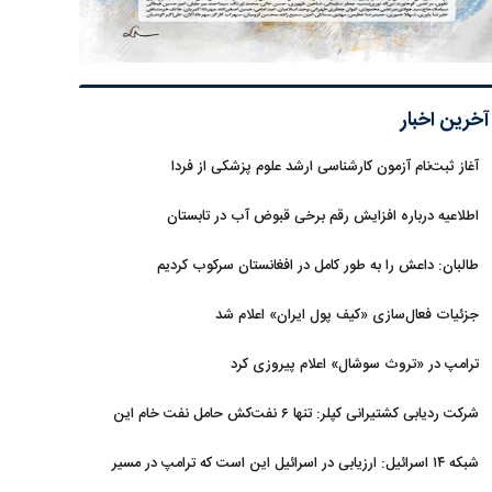
آخرین اخبار
آغاز ثبت‌نام‌ آزمون کارشناسی ارشد علوم پزشکی از فردا
اطلاعیه درباره افزایش رقم برخی قبوض آب در تابستان
طالبان: داعش را به طور کامل در افغانستان سرکوب کردیم
جزئیات فعال‌سازی «کیف پول ایران» اعلام شد
ترامپ در «تروث سوشال» اعلام پیروزی کرد
شرکت ردیابی کشتیرانی کپلر: تنها ۶ نفت‌کش حامل نفت خام این
هفته از تنگه هرمز خارج شدند
شبکه ۱۴ اسرائیل: ارزیابی در اسرائیل این است که ترامپ در مسیر