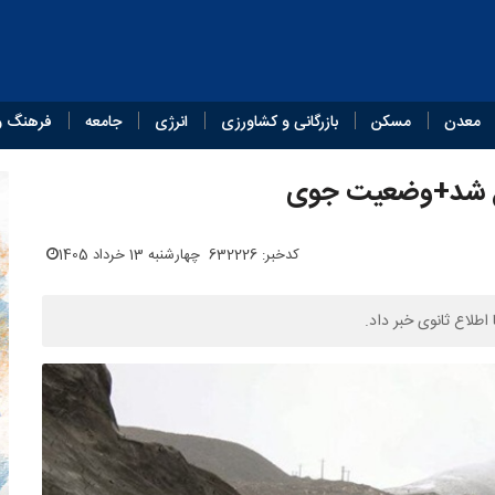
معدن
مسکن
بازرگانی و کشاورزی
انرژی
جامعه
فرهنگ و
نوع شد+وضعیت جوی
کدخبر: 632226
چهارشنبه 13 خرداد 1405
طلاع ثانوی خبر داد.