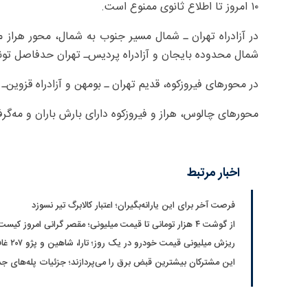
۱۰ امروز تا اطلاع ثانوی ممنوع است.
در آزادراه تهران ـ شمال مسیر جنوب به شمال، محور هراز
شمال محدوده بایجان و آزادراه پردیس‌ـ تهران حدفاصل تونل شمال ۲ تا تونل شماره ۱ ترافی
در محورهای فیروزکوه، قدیم تهران‌ ـ بومهن و آزادراه قزوین
محورهای چالوس، هراز و فیروزکوه دارای بارش باران و مه‌گر
اخبار مرتبط
فرصت آخر برای این یارانه‌بگیران؛ اعتبار کالابرگ تیر نسوزد
از گوشت ۴ هزار تومانی تا قیمت میلیونی؛ مقصر گرانی امروز کیست؟
ریزش میلیونی قیمت خودرو در یک روز؛ تارا، شاهین و پژو ۲۰۷ غافلگیر کردند
این مشترکان بیشترین قبض برق را می‌پردازند؛ جزئیات پله‌های 