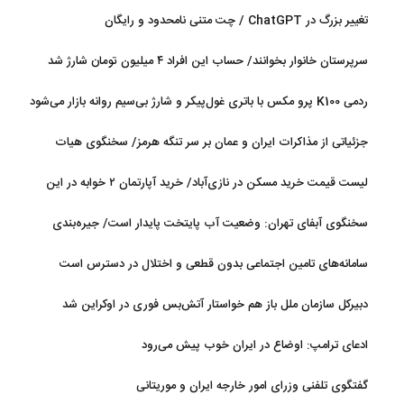
شد
تغییر بزرگ در ChatGPT / چت متنی نامحدود و رایگان
سرپرستان خانوار بخوانند/ حساب این افراد ۴ میلیون تومان شارژ شد
ردمی K100 پرو مکس با باتری غول‌پیکر و شارژ بی‌سیم روانه بازار می‌شود
جزئیاتی از مذاکرات ایران و عمان بر سر تنگه هرمز/ سخنگوی هیات
رئیسه مجلس: بیانیه‌ای شامل تصحیح مسیر تردد دریایی در تنگه، در
لیست قیمت خرید مسکن در نازی‌آباد/ خرید آپارتمان ۲ خوابه در این
آستانه نهایی شدن است
منطقه چقدر سرمایه نیاز دارد؟ + جدول مردادماه ۱۴۰۵
سخنگوی آبفای تهران: وضعیت آب پایتخت پایدار است/ جیره‌بندی
نداریم
سامانه‌های تامین اجتماعی بدون قطعی و اختلال در دسترس است
دبیرکل سازمان ملل باز هم خواستار آتش‌بس فوری در اوکراین شد
ادعای ترامپ: اوضاع در ایران خوب پیش می‌رود
گفتگوی تلفنی وزرای امور خارجه ایران و موریتانی