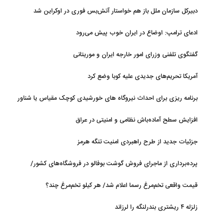
دبیرکل سازمان ملل باز هم خواستار آتش‌بس فوری در اوکراین شد
ادعای ترامپ: اوضاع در ایران خوب پیش می‌رود
گفتگوی تلفنی وزرای امور خارجه ایران و موریتانی
آمریکا تحریم‌های جدیدی علیه کوبا وضع کرد
برنامه ریزی برای احداث نیروگاه های خورشیدی کوچک مقیاس یا شناور
روی آب در مازندران
افزایش سطح آماده‌باش نظامی و امنیتی در عراق
جزئیات جدید از طرح راهبردی امنیت تنگه هرمز
پرده‌برداری از ماجرای فروش گوشت بوفالو در فروشگاه‌های کشور/
گوشت بوفالو از کجا وارد می‌شود؟/ هر کیلو بوفالو با چه قیمتی به فروش
قیمت واقعی تخم‌مرغ رسما اعلام شد/ هر کیلو تخم‌مرغ چند؟
می‌رود؟
زلزله ۴ ریشتری بندرلنگه را لرزاند