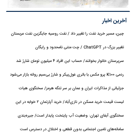
آخرین اخبار
چین، مسیر خرید نفت را تغییر داد / نفت روسیه جایگزین نفت عربستان
شد
تغییر بزرگ در ChatGPT / چت متنی نامحدود و رایگان
سرپرستان خانوار بخوانند/ حساب این افراد ۴ میلیون تومان شارژ شد
ردمی K100 پرو مکس با باتری غول‌پیکر و شارژ بی‌سیم روانه بازار می‌شود
جزئیاتی از مذاکرات ایران و عمان بر سر تنگه هرمز/ سخنگوی هیات
رئیسه مجلس: بیانیه‌ای شامل تصحیح مسیر تردد دریایی در تنگه، در
لیست قیمت خرید مسکن در نازی‌آباد/ خرید آپارتمان ۲ خوابه در این
آستانه نهایی شدن است
منطقه چقدر سرمایه نیاز دارد؟ + جدول مردادماه ۱۴۰۵
سخنگوی آبفای تهران: وضعیت آب پایتخت پایدار است/ جیره‌بندی
نداریم
سامانه‌های تامین اجتماعی بدون قطعی و اختلال در دسترس است