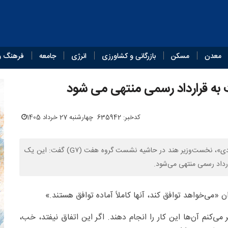
معدن
مسکن
بازرگانی و کشاورزی
انرژی
جامعه
فرهنگ و
ت به قرارداد رسمی منتهی می شود
کدخبر: 635942
چهارشنبه 27 خرداد 1405
دونالد ترامپ رئیس جمهوری آمریکا در دیدار دوجانبه با «نارندرا مودی»، نخست‌وزیر هند در حاشیه نشست گروه هفت (G۷) گفت: این یک
رداد رسمی منتهی می‌شود.
 «می‌خواهد توافق کند، آنها کاملاً آماده‌ توافق هستند.»
ی‌کنم آن‌ها این کار را انجام دهند. اگر این اتفاق نیفتد، خب،