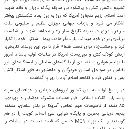
اطلاعیه‌ای آورده است : به دنبال حماسه سازی ملت بزرگ ایران در
تشییع دشمن شکن و پرشکوه بی سابقه یگانه دوران و قائد شهید
امت اسلام، رژیم متجاوز آمریکا که روز به روز ابعاد شکستش بیشتر
آشکار می شود و بازتاب جهانی خیزش عظیم و میلیونی ملت
سرافراز عراق در بدرقه تاریخ ساز رهبر مجاهد شهید را شکست
بزرگتری برای خود میداند، بار دیگر عادت پیمان شکنی خود را تکرار
کرد و وحشت‌زده برای تحت شعاع قرار دادن این رویداد تاریخی،
ارتش کودک کش و تروریست آمریکا در ساعات اولیه بامداد امروز
با تهاجم هوایی به تعدادی از پایگاه‌های ساحلی و ایستگاه‌های غیر
نظامی در سواحل استان هرمزگان و ماهشهر به طور آشکار آتش
بس را نقض کرد و تفاهم اسلام آباد را زیر پا گذاشت.
در پاسخ اولیه به این تجاوز نیروهای دریایی و هوافضای سپاه
پاسداران انقلاب اسلامی طی عملیات مشترک موشکی و پهپادی،
۸۵ نقطه از تاسیسات مهم نظامی آمریکا در بندر سلمان، منطقه
پنجم دریایی بحرین و پایگاه هوایی علی السالم کویت را در هم
کوبیدند و یک پهپاد MQ۹ دشمن که قصد دخالت در عملیات را