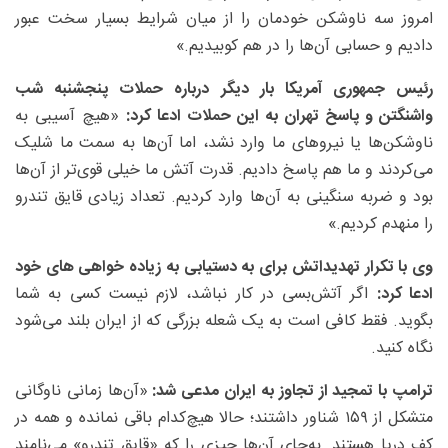
امروز سه ناوشکن خودمان را از میان شرایط بسیار سخت عبور
دادیم و حسابی آن‌ها را در هم کوبیدیم.»
رئیس جمهوری آمریکا بار دیگر درباره حملات پنجشنبه شب
واشنگتن و پاسخ تهران به این حملات ادعا کرد:
«هیچ آسیبی به
ناوشکن‌ها یا نیروهای ما وارد نشد، اما آن‌ها به سمت ما شلیک
می‌کردند و ما هم پاسخ دادیم. قدرت آتش ما خیلی قوی‌تر از آن‌ها
بود و ضربه سنگینی به آن‌ها وارد کردیم. تعداد زیادی قایق تندرو
را منهدم کردیم.»
وی با تکرار تهدیداتش برای به دستیابی به زیاده خواهی های خود
ادعا کرد:
اگر آتش‌بسی در کار نباشد، لازم نیست کسی به شما
بگوید. فقط کافی است به یک شعله بزرگی که از ایران بلند می‌شود
نگاه کنید.
ترامپ با تمجید از تجاوز به ایران مدعی شد:
«آن‌ها زمانی ناوگانی
متشکل از ۱۵۹ شناور داشتند؛ حالا هیچ‌کدام باقی نمانده و همه در
کف دریا هستند. به‌جای آن‌ها چیزی را که «قایق تندرو» می‌نامند