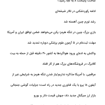
ساخت پایتخت ۸ به کجا رسید؟
ادامه رکوردشکنی در تالار شیشه‌ای
رشد تورم چین آهسته شد
بازی بزرگ چین در تنگه هرمز؛ پکن می‌خواهد ضامن توافق ایران و آمریکا
شود
مهلت ثبت‌نام در ۵ آزمون علوم پزشکی دوباره تمدید شد
واکنش به ادعای ورود هواگردها به کشور ۳۰ دقیقه قبل از حمله به بیت
رهبری
کالابرگ در فروشگاه‌های بزرگ هم از کار افتاد
عراقچی: با آمریکا مذاکره نداریم/باز شدن تنگه هرمز به شرایطی غیر از
تفاهم با عمان مرتبط است
آیفون ۱۸ پرو با یک فناوری جدید در راه است؛ جزئیات گوشی جنجالی
اپل
بازار ارز سیگنال جدید داد؛ جهش قیمت دلار و یورو