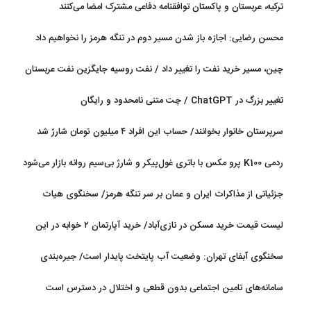
ترکیه، عربستان و پاکستان توافقنامه دفاعی مشترک امضا می‌کنند
محسن رضایی: اجازه باز شدن مسیر دوم در تنگه هرمز را نخواهیم داد
چین، مسیر خرید نفت را تغییر داد / نفت روسیه جایگزین نفت عربستان
شد
تغییر بزرگ در ChatGPT / چت متنی نامحدود و رایگان
سرپرستان خانوار بخوانند/ حساب این افراد ۴ میلیون تومان شارژ شد
ردمی K100 پرو مکس با باتری غول‌پیکر و شارژ بی‌سیم روانه بازار می‌شود
جزئیاتی از مذاکرات ایران و عمان بر سر تنگه هرمز/ سخنگوی هیات
رئیسه مجلس: بیانیه‌ای شامل تصحیح مسیر تردد دریایی در تنگه، در
لیست قیمت خرید مسکن در نازی‌آباد/ خرید آپارتمان ۲ خوابه در این
آستانه نهایی شدن است
منطقه چقدر سرمایه نیاز دارد؟ + جدول مردادماه ۱۴۰۵
سخنگوی آبفای تهران: وضعیت آب پایتخت پایدار است/ جیره‌بندی
نداریم
سامانه‌های تامین اجتماعی بدون قطعی و اختلال در دسترس است