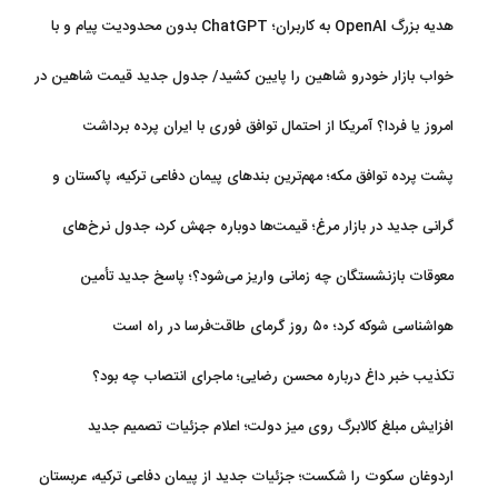
تکلیف مطالبات
هدیه بزرگ OpenAI به کاربران؛ ChatGPT بدون محدودیت پیام و با
مدل جدید می‌آید
خواب بازار خودرو شاهین را پایین کشید/ جدول جدید قیمت شاهین در
مرداد
امروز یا فردا؟ آمریکا از احتمال توافق فوری با ایران پرده برداشت
پشت پرده توافق مکه؛ مهم‌ترین بندهای پیمان دفاعی ترکیه، پاکستان و
عربستان
گرانی جدید در بازار مرغ؛ قیمت‌ها دوباره جهش کرد، جدول نرخ‌های
جدید
معوقات بازنشستگان چه زمانی واریز می‌شود؟؛ پاسخ جدید تأمین
اجتماعی
هواشناسی شوکه کرد؛ ۵۰ روز گرمای طاقت‌فرسا در راه است
تکذیب خبر داغ درباره محسن رضایی؛ ماجرای انتصاب چه بود؟
افزایش مبلغ کالابرگ روی میز دولت؛ اعلام جزئیات تصمیم جدید
اردوغان سکوت را شکست؛ جزئیات جدید از پیمان دفاعی ترکیه، عربستان