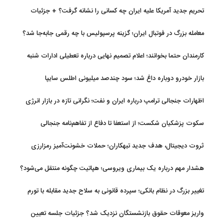
تحریم جدید آمریکا علیه ایران چه کسانی را نشانه گرفت؟ + جزئیات
معامله بزرگ در فوتبال ایران؛ گزینه پرسپولیس با چه رقمی جابه‌جا شد؟
کارمندان حتما بخوانند؛ اعلام تصمیم نهایی درباره تعطیلی ادارات شنبه
بازار خودرو دوباره داغ شد؛ سود چندصد میلیونی اطلس سایپا
اظهارات جنجالی ترامپ درباره ایران و نفت؛ نگرانی تازه در بازار انرژی
سکوت پزشکیان شکست؛ از استعفا تا دفاع از تفاهم‌نامه جنجالی
ثروت دیجیتال، هدف جدید تبهکاران؛ حملات خشونت‌آمیز رمزارزی
افزایش یافت
هشدار مهم درباره یک بیماری ویروسی؛ هپاتیت چگونه منتقل می‌شود؟
تغییر بزرگ در نظام بانکی؛ سپرده قانونی به سلاح جدید مقابله با تورم
تبدیل شد
واریز معوقات حقوق بازنشستگان نزدیک شد؟ جزئیات جلسه تعیین