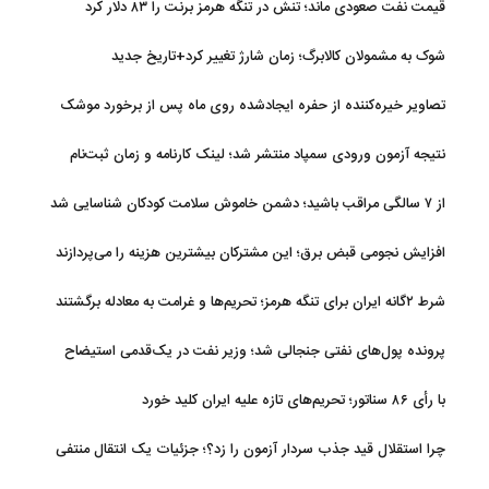
قیمت نفت صعودی ماند؛ تنش در تنگه هرمز برنت را ۸۳ دلار کرد
شوک به مشمولان کالابرگ؛ زمان شارژ تغییر کرد+تاریخ جدید
تصاویر خیره‌کننده از حفره ایجادشده روی ماه پس از برخورد موشک
فالکون ۹
نتیجه آزمون ورودی سمپاد منتشر شد؛ لینک کارنامه و زمان ثبت‌نام
از ۷ سالگی مراقب باشید؛ دشمن خاموش سلامت کودکان شناسایی شد
افزایش نجومی قبض برق؛ این مشترکان بیشترین هزینه را می‌پردازند
شرط ۲گانه ایران برای تنگه هرمز؛ تحریم‌ها و غرامت به معادله برگشتند
پرونده پول‌های نفتی جنجالی شد؛ وزیر نفت در یک‌قدمی استیضاح
با رأی ۸۶ سناتور؛ تحریم‌های تازه علیه ایران کلید خورد
چرا استقلال قید جذب سردار آزمون را زد؟؛ جزئیات یک انتقال منتفی