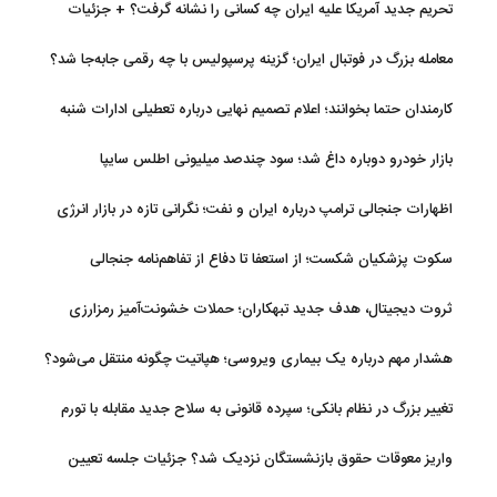
تحریم جدید آمریکا علیه ایران چه کسانی را نشانه گرفت؟ + جزئیات
معامله بزرگ در فوتبال ایران؛ گزینه پرسپولیس با چه رقمی جابه‌جا شد؟
کارمندان حتما بخوانند؛ اعلام تصمیم نهایی درباره تعطیلی ادارات شنبه
بازار خودرو دوباره داغ شد؛ سود چندصد میلیونی اطلس سایپا
اظهارات جنجالی ترامپ درباره ایران و نفت؛ نگرانی تازه در بازار انرژی
سکوت پزشکیان شکست؛ از استعفا تا دفاع از تفاهم‌نامه جنجالی
ثروت دیجیتال، هدف جدید تبهکاران؛ حملات خشونت‌آمیز رمزارزی
افزایش یافت
هشدار مهم درباره یک بیماری ویروسی؛ هپاتیت چگونه منتقل می‌شود؟
تغییر بزرگ در نظام بانکی؛ سپرده قانونی به سلاح جدید مقابله با تورم
تبدیل شد
واریز معوقات حقوق بازنشستگان نزدیک شد؟ جزئیات جلسه تعیین
تکلیف مطالبات