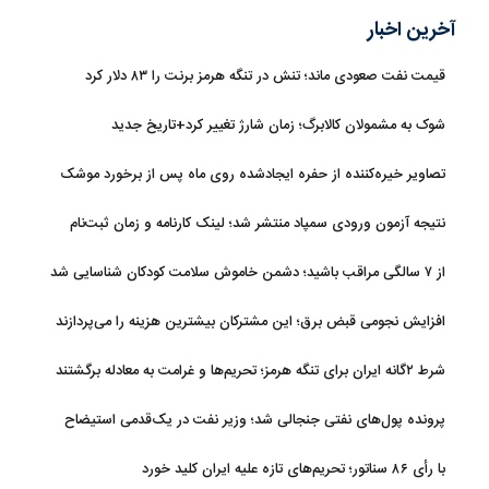
آخرین اخبار
قیمت نفت صعودی ماند؛ تنش در تنگه هرمز برنت را ۸۳ دلار کرد
شوک به مشمولان کالابرگ؛ زمان شارژ تغییر کرد+تاریخ جدید
تصاویر خیره‌کننده از حفره ایجادشده روی ماه پس از برخورد موشک
فالکون ۹
نتیجه آزمون ورودی سمپاد منتشر شد؛ لینک کارنامه و زمان ثبت‌نام
از ۷ سالگی مراقب باشید؛ دشمن خاموش سلامت کودکان شناسایی شد
افزایش نجومی قبض برق؛ این مشترکان بیشترین هزینه را می‌پردازند
شرط ۲گانه ایران برای تنگه هرمز؛ تحریم‌ها و غرامت به معادله برگشتند
پرونده پول‌های نفتی جنجالی شد؛ وزیر نفت در یک‌قدمی استیضاح
با رأی ۸۶ سناتور؛ تحریم‌های تازه علیه ایران کلید خورد