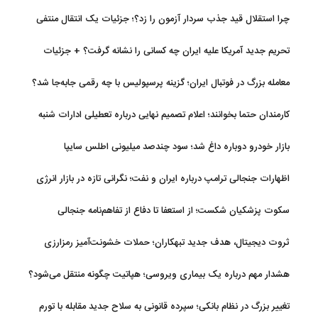
چرا استقلال قید جذب سردار آزمون را زد؟؛ جزئیات یک انتقال منتفی
تحریم جدید آمریکا علیه ایران چه کسانی را نشانه گرفت؟ + جزئیات
معامله بزرگ در فوتبال ایران؛ گزینه پرسپولیس با چه رقمی جابه‌جا شد؟
کارمندان حتما بخوانند؛ اعلام تصمیم نهایی درباره تعطیلی ادارات شنبه
بازار خودرو دوباره داغ شد؛ سود چندصد میلیونی اطلس سایپا
اظهارات جنجالی ترامپ درباره ایران و نفت؛ نگرانی تازه در بازار انرژی
سکوت پزشکیان شکست؛ از استعفا تا دفاع از تفاهم‌نامه جنجالی
ثروت دیجیتال، هدف جدید تبهکاران؛ حملات خشونت‌آمیز رمزارزی
افزایش یافت
هشدار مهم درباره یک بیماری ویروسی؛ هپاتیت چگونه منتقل می‌شود؟
تغییر بزرگ در نظام بانکی؛ سپرده قانونی به سلاح جدید مقابله با تورم