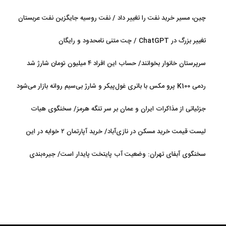
چین، مسیر خرید نفت را تغییر داد / نفت روسیه جایگزین نفت عربستان
شد
تغییر بزرگ در ChatGPT / چت متنی نامحدود و رایگان
سرپرستان خانوار بخوانند/ حساب این افراد ۴ میلیون تومان شارژ شد
ردمی K100 پرو مکس با باتری غول‌پیکر و شارژ بی‌سیم روانه بازار می‌شود
جزئیاتی از مذاکرات ایران و عمان بر سر تنگه هرمز/ سخنگوی هیات
رئیسه مجلس: بیانیه‌ای شامل تصحیح مسیر تردد دریایی در تنگه، در
لیست قیمت خرید مسکن در نازی‌آباد/ خرید آپارتمان ۲ خوابه در این
آستانه نهایی شدن است
منطقه چقدر سرمایه نیاز دارد؟ + جدول مردادماه ۱۴۰۵
سخنگوی آبفای تهران: وضعیت آب پایتخت پایدار است/ جیره‌بندی
نداریم