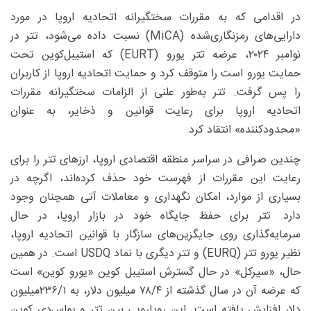
در اقدامی که به مقررات سختگیرانه اتحادیه اروپا در مورد
دارایی‌های رمزنگاری‌شده (MiCA) نسبت داده می‌شود، تتر در
نوامبر ۲۰۲۴، عرضه تتر یورو (EURT) که استیبل‌کوین تحت
حمایت یورو است را متوقف کرد و حمایت اتحادیه اروپا از کاربران
را پس گرفت. تتر به‌طور علنی از الزامات سختگیرانه مقررات
اتحادیه اروپا برای رعایت قوانین و ذخایر، به عنوان
«محدودکننده» انتقاد کرد.
چندین صرافی در سراسر منطقه اقتصادی اروپا، ارزهای تتر را برای
رعایت این مقررات از فهرست خود حذف کرده‌اند، اگرچه در
بسیاری از موارد، امکان نگهداری و معاملات آتی همچنان وجود
دارد. تتر برای حفظ جایگاه خود در بازار اروپا، در حال
سرمایه‌گذاری روی جایگزین‌های سازگار با قوانین اتحادیه اروپا،
نظیر یورو تتر (EURQ) و تتر دیگری با نماد USDQ است. در همین
حال، «سیرکل» در حال گسترش استیبل کوین «یورو کوین» است
که عرضه آن در سال گذشته از ۴/‏۷۸ ‌میلیون دلار، به ۱/‏۲۳۶‌میلیون
دلار افزایش یافته است. این رویارویی بین تتر و یواس‌دی کوین