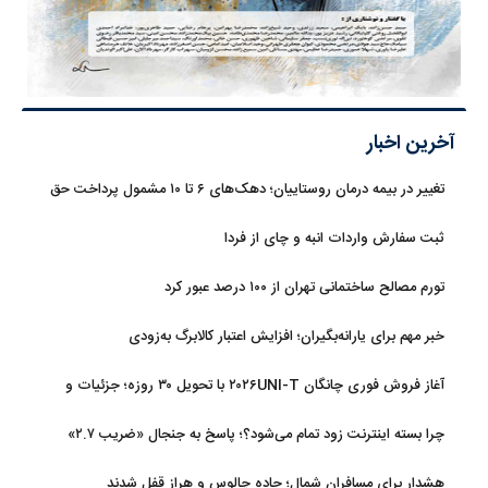
آخرین اخبار
تغییر در بیمه درمان روستاییان؛ دهک‌های ۶ تا ۱۰ مشمول پرداخت حق
بیمه شدند
ثبت سفارش واردات انبه و چای از فردا
تورم مصالح ساختمانی تهران از ۱۰۰ درصد عبور کرد
خبر مهم برای یارانه‌بگیران؛ افزایش اعتبار کالابرگ به‌زودی
آغاز فروش فوری چانگان ۲۰۲۶UNI-T با تحویل ۳۰ روزه؛ جزئیات و
قیمت
چرا بسته اینترنت زود تمام می‌شود؟؛ پاسخ به جنجال «ضریب ۲.۷»
هشدار برای مسافران شمال؛ جاده چالوس و هراز قفل شدند