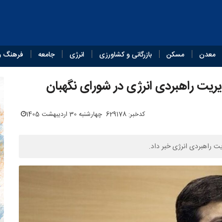
معدن
مسکن
بازرگانی و کشاورزی
انرژی
جامعه
فرهنگ و
یریت راهبردی انرژی در شورای نگهبان
کدخبر: 629178
چهارشنبه 30 اردیبهشت 1405
یت راهبردی انرژی خبر داد.