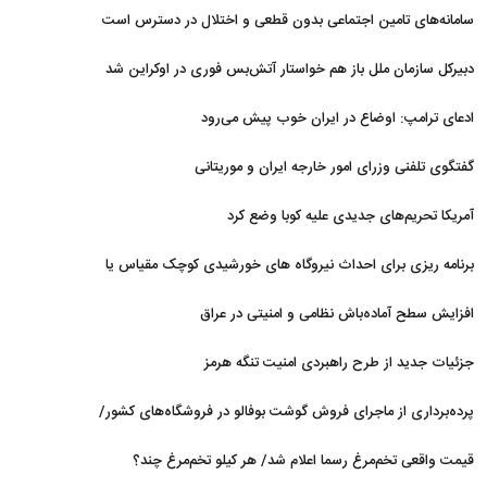
نداریم
سامانه‌های تامین اجتماعی بدون قطعی و اختلال در دسترس است
دبیرکل سازمان ملل باز هم خواستار آتش‌بس فوری در اوکراین شد
ادعای ترامپ: اوضاع در ایران خوب پیش می‌رود
گفتگوی تلفنی وزرای امور خارجه ایران و موریتانی
آمریکا تحریم‌های جدیدی علیه کوبا وضع کرد
برنامه ریزی برای احداث نیروگاه های خورشیدی کوچک مقیاس یا
شناور روی آب در مازندران
افزایش سطح آماده‌باش نظامی و امنیتی در عراق
جزئیات جدید از طرح راهبردی امنیت تنگه هرمز
پرده‌برداری از ماجرای فروش گوشت بوفالو در فروشگاه‌های کشور/
گوشت بوفالو از کجا وارد می‌شود؟/ هر کیلو بوفالو با چه قیمتی به
قیمت واقعی تخم‌مرغ رسما اعلام شد/ هر کیلو تخم‌مرغ چند؟
فروش می‌رود؟