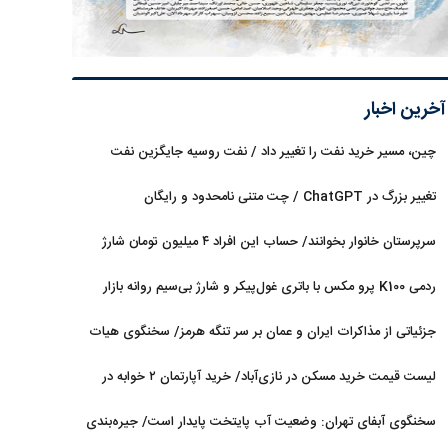
آخرین اخبار
چین، مسیر خرید نفت را تغییر داد / نفت روسیه جایگزین نفت
عربستان شد
تغییر بزرگ در ChatGPT / چت متنی نامحدود و رایگان
سرپرستان خانوار بخوانند/ حساب این افراد ۴ میلیون تومان شارژ
شد
ردمی K100 پرو مکس با باتری غول‌پیکر و شارژ بی‌سیم روانه بازار
می‌شود
جزئیاتی از مذاکرات ایران و عمان بر سر تنگه هرمز/ سخنگوی هیات
رئیسه مجلس: بیانیه‌ای شامل تصحیح مسیر تردد دریایی در تنگه، در
لیست قیمت خرید مسکن در نازی‌آباد/ خرید آپارتمان ۲ خوابه در
آستانه نهایی شدن است
این منطقه چقدر سرمایه نیاز دارد؟ + جدول مردادماه ۱۴۰۵
سخنگوی آبفای تهران: وضعیت آب پایتخت پایدار است/ جیره‌بندی