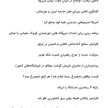
ادعای ترامپ: اوضاع در ایران خوب پیش می‌رود
گفتگوی تلفنی وزرای امور خارجه ایران و موریتانی
آمریکا تحریم‌های جدیدی علیه کوبا وضع کرد
برنامه ریزی برای احداث نیروگاه های خورشیدی کوچک مقیاس یا شناور
روی آب در مازندران
افزایش سطح آماده‌باش نظامی و امنیتی در عراق
جزئیات جدید از طرح راهبردی امنیت تنگه هرمز
پرده‌برداری از ماجرای فروش گوشت بوفالو در فروشگاه‌های کشور/
گوشت بوفالو از کجا وارد می‌شود؟/ هر کیلو بوفالو با چه قیمتی به فروش
قیمت واقعی تخم‌مرغ رسما اعلام شد/ هر کیلو تخم‌مرغ چند؟
می‌رود؟
زلزله ۴ ریشتری بندرلنگه را لرزاند
افزایش پلکانی تعرفه بهای برق کشاورزی لغو شد