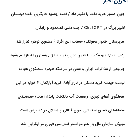
آخرین اخبار
چین، مسیر خرید نفت را تغییر داد / نفت روسیه جایگزین نفت عربستان
شد
تغییر بزرگ در ChatGPT / چت متنی نامحدود و رایگان
سرپرستان خانوار بخوانند/ حساب این افراد ۴ میلیون تومان شارژ شد
ردمی K100 پرو مکس با باتری غول‌پیکر و شارژ بی‌سیم روانه بازار می‌شود
جزئیاتی از مذاکرات ایران و عمان بر سر تنگه هرمز/ سخنگوی هیات
رئیسه مجلس: بیانیه‌ای شامل تصحیح مسیر تردد دریایی در تنگه، در
لیست قیمت خرید مسکن در نازی‌آباد/ خرید آپارتمان ۲ خوابه در این
آستانه نهایی شدن است
منطقه چقدر سرمایه نیاز دارد؟ + جدول مردادماه ۱۴۰۵
سخنگوی آبفای تهران: وضعیت آب پایتخت پایدار است/ جیره‌بندی
نداریم
سامانه‌های تامین اجتماعی بدون قطعی و اختلال در دسترس است
دبیرکل سازمان ملل باز هم خواستار آتش‌بس فوری در اوکراین شد