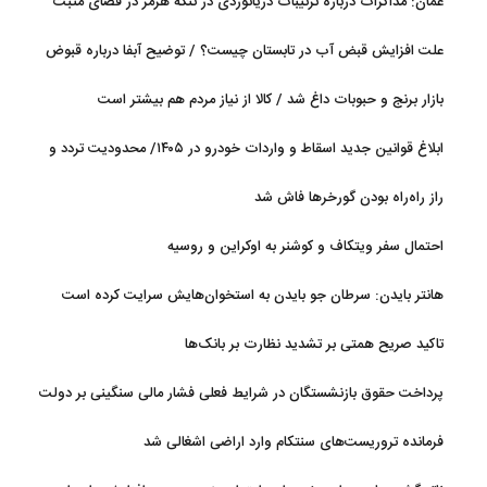
عمان: مذاکرات درباره ترتیبات دریانوردی در تنگه هرمز در فضای مثبت
جریان دارد
علت افزایش قبض آب در تابستان چیست؟ / توضیح آبفا درباره قبوض
آب
بازار برنج و حبوبات داغ شد / کالا از نیاز مردم هم بیشتر است
ابلاغ قوانین جدید اسقاط و واردات خودرو در ۱۴۰۵/ محدودیت تردد و
سوخت‌رسانی به فرسوده‌ها
راز راه‌راه بودن گورخرها فاش شد
احتمال سفر ویتکاف و کوشنر به اوکراین و روسیه
هانتر بایدن: سرطان جو بایدن به استخوان‌هایش سرایت کرده است
تاکید صریح همتی بر تشدید نظارت بر بانک‌ها
پرداخت حقوق بازنشستگان در شرایط فعلی فشار مالی سنگینی بر دولت
دارد
فرمانده تروریست‌های سنتکام وارد اراضی اشغالی شد