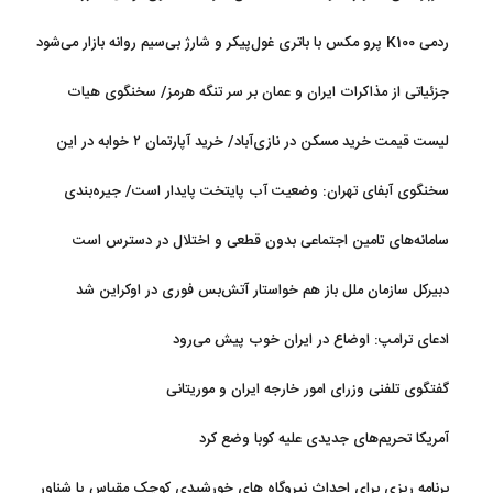
ردمی K100 پرو مکس با باتری غول‌پیکر و شارژ بی‌سیم روانه بازار می‌شود
جزئیاتی از مذاکرات ایران و عمان بر سر تنگه هرمز/ سخنگوی هیات
رئیسه مجلس: بیانیه‌ای شامل تصحیح مسیر تردد دریایی در تنگه، در
لیست قیمت خرید مسکن در نازی‌آباد/ خرید آپارتمان ۲ خوابه در این
آستانه نهایی شدن است
منطقه چقدر سرمایه نیاز دارد؟ + جدول مردادماه ۱۴۰۵
سخنگوی آبفای تهران: وضعیت آب پایتخت پایدار است/ جیره‌بندی
نداریم
سامانه‌های تامین اجتماعی بدون قطعی و اختلال در دسترس است
دبیرکل سازمان ملل باز هم خواستار آتش‌بس فوری در اوکراین شد
ادعای ترامپ: اوضاع در ایران خوب پیش می‌رود
گفتگوی تلفنی وزرای امور خارجه ایران و موریتانی
آمریکا تحریم‌های جدیدی علیه کوبا وضع کرد
برنامه ریزی برای احداث نیروگاه های خورشیدی کوچک مقیاس یا شناور