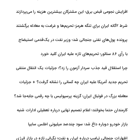
افزایش نجومی قبض برق؛ این مشترکان بیشترین هزینه را می‌پردازند
شرط ۲گانه ایران برای تنگه هرمز؛ تحریم‌ها و غرامت به معادله برگشتند
پرونده پول‌های نفتی جنجالی شد؛ وزیر نفت در یک‌قدمی استیضاح
با رأی ۸۶ سناتور؛ تحریم‌های تازه علیه ایران کلید خورد
چرا استقلال قید جذب سردار آزمون را زد؟؛ جزئیات یک انتقال منتفی
تحریم جدید آمریکا علیه ایران چه کسانی را نشانه گرفت؟ + جزئیات
معامله بزرگ در فوتبال ایران؛ گزینه پرسپولیس با چه رقمی جابه‌جا شد؟
کارمندان حتما بخوانند؛ اعلام تصمیم نهایی درباره تعطیلی ادارات شنبه
بازار خودرو دوباره داغ شد؛ سود چندصد میلیونی اطلس سایپا
اظهارات جنجالی ترامپ درباره ایران و نفت؛ نگرانی تازه در بازار انرژی