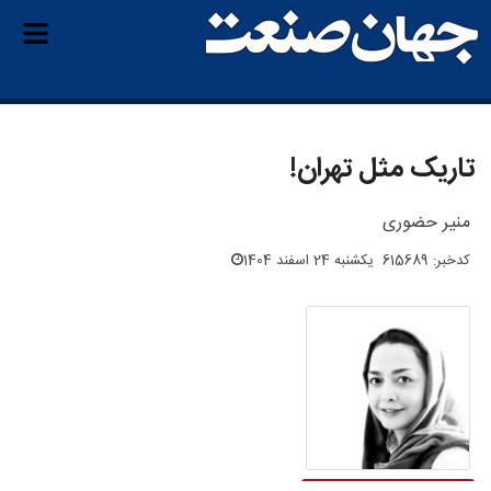
تاریک مثل تهران!
منیر حضوری
کدخبر: 615689
یکشنبه 24 اسفند 1404