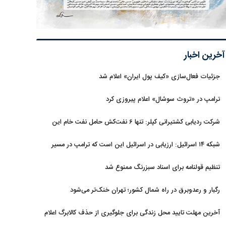
آخرین اخبار
جزئیات فعال‌سازی «کیف پول ایران» اعلام شد
ترامپ در «تروث سوشال» اعلام پیروزی کرد
شرکت ردیابی کشتیرانی کپلر: تنها ۶ نفت‌کش حامل نفت خام این
هفته از تنگه هرمز خارج شدند
شبکه ۱۴ اسرائیل: ارزیابی در اسرائیل این است که ترامپ در مسیر
توافق با ایران قرار دارد
تنظیم قولنامه برای اسناد سبزرنگ ممنوع شد
رگبار و رعدوبرق در راه شمال کشور؛ تهران خنک‌تر می‌شود
آخرین مهلت تایید محل زندگی برای جلوگیری از حذف کالابرگ اعلام