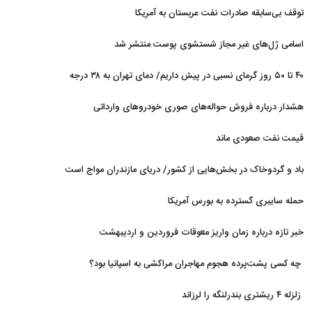
شد
توقف بی‌سابقه صادرات نفت عربستان به آمریکا
اسامی ژل‌های غیر مجاز شستشوی پوست منتشر شد
۴۰ تا ۵۰ روز گرمای نسبی در پیش داریم/ دمای تهران به ۳۸ درجه
می‌رسد
هشدار درباره فروش حواله‌های صوری خودروهای وارداتی
قیمت نفت صعودی ماند
باد و گردوخاک در بخش‌هایی از کشور/ دریای مازندران مواج است
حمله سایبری گسترده به بورس آمریکا
خبر تازه درباره زمان واریز معوقات فروردین و اردیبهشت
بازنشستگان تامین اجتماعی
چه کسی پشت‌پرده هجوم مهاجران مراکشی به اسپانیا بود؟
زلزله ۴ ریشتری بندرلنگه را لرزاند