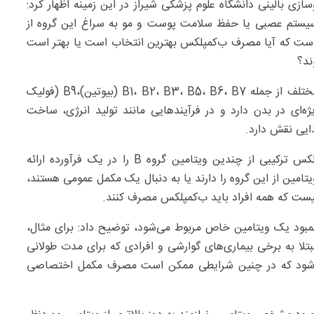
زی بالینی دانشگاه علوم پزشکی شیراز در این زمینه اظهار کرد:
 سیستم عصبی یا حفظ سلامت پوست و مو به سراغ این گروه از
ن است که آیا مصرف ب‌کمپلکس بهترین انتخاب است یا بهتر است
او ادامه داد: ویتامین‌های گروه B شامل چندین ویتامین مختلف از جمله B1، B2، B3، B5، B6، B7 (بیوتین)،B9 (فولیک
ش ویژه‌ای در بدن دارد و در فرآیندهایی مانند تولید انرژی، ساخت
ایی نقش دارد.
به گفته این متخصص داروسازی بالینی، مکمل‌های ب‌کمپلکس ترکیبی از چندین ویتامین گروه B را در یک فرآورده ارائه
امین از این گروه را دارند یا به دنبال یک مکمل عمومی هستند،
نیست که همه افراد باید ب‌کمپلکس مصرف کنند.
 کمبود یک ویتامین خاص مربوط می‌شود، توضیح داد: برای مثال،
ر، بیماران مبتلا به برخی بیماری‌های گوارشی و افرادی که برای مدت طولانی
 می‌شود که در چنین شرایطی ممکن است مصرف مکمل اختصاصی