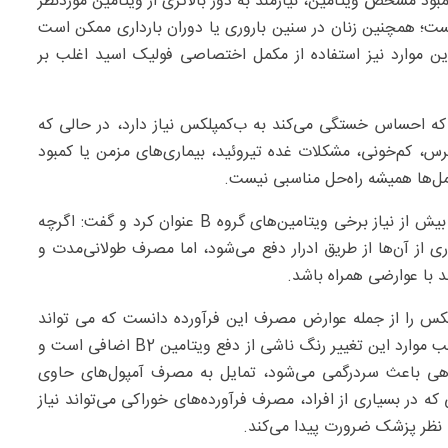
مبود مشخص ویتامین، نیازمند به دوز بالاتری از ویتامین موردنظر
ت؛ همچنین زنان در سنین باروری یا دوران بارداری ممکن است
این موارد نیز استفاده از مکمل اختصاصی فولیک اسید اغلب بر
 که احساس خستگی می‌کند به ب‌کمپلکس نیاز دارد، در حالی که
س، کم‌خونی، مشکلات غده تیروئید، بیماری‌های مزمن یا کمبود
ل‌ها همیشه راه‌حل مناسبی نیست.
دکتر مرادی موضوع قابل توجه دیگر در این زمینه را مصرف بیش از نیاز برخی ویتامین‌های گروه B عنوان کرد و گفت: اگرچه
 از آن‌ها از طریق ادرار دفع می‌شود، اما مصرف طولانی‌مدت و
لکس را از جمله عوارض مصرف این فرآورده دانست که می تواند
موجب نگرانی از آسیب به کلیه‌ها یا کبد شود و افزود: در اغلب موارد این تغییر رنگ ناشی از دفع ویتامین B2 اضافی است و
ی باعث سردرگمی می‌شود، تمایل به مصرف آمپول‌های حاوی
 در حالی که در بسیاری از افراد، مصرف فرآورده‌های خوراکی می‌تواند نیاز
ا نظر پزشک ضرورت پیدا می‌کند.