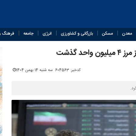
معدن
مسکن
بازرگانی و کشاورزی
انرژی
جامعه
فرهنگ و
د گذشت
کدخبر: 604563
سه شنبه 14 بهمن 1404