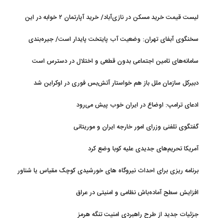
رئیسه مجلس: بیانیه‌ای شامل تصحیح مسیر تردد دریایی در تنگه، در
لیست قیمت خرید مسکن در نازی‌آباد/ خرید آپارتمان ۲ خوابه در این
آستانه نهایی شدن است
منطقه چقدر سرمایه نیاز دارد؟ + جدول مردادماه ۱۴۰۵
سخنگوی آبفای تهران: وضعیت آب پایتخت پایدار است/ جیره‌بندی
نداریم
سامانه‌های تامین اجتماعی بدون قطعی و اختلال در دسترس است
دبیرکل سازمان ملل باز هم خواستار آتش‌بس فوری در اوکراین شد
ادعای ترامپ: اوضاع در ایران خوب پیش می‌رود
گفتگوی تلفنی وزرای امور خارجه ایران و موریتانی
آمریکا تحریم‌های جدیدی علیه کوبا وضع کرد
برنامه ریزی برای احداث نیروگاه های خورشیدی کوچک مقیاس یا شناور
روی آب در مازندران
افزایش سطح آماده‌باش نظامی و امنیتی در عراق
جزئیات جدید از طرح راهبردی امنیت تنگه هرمز