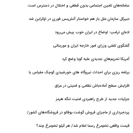
نداریم
سامانه‌های تامین اجتماعی بدون قطعی و اختلال در دسترس است
دبیرکل سازمان ملل باز هم خواستار آتش‌بس فوری در اوکراین شد
ادعای ترامپ: اوضاع در ایران خوب پیش می‌رود
گفتگوی تلفنی وزرای امور خارجه ایران و موریتانی
آمریکا تحریم‌های جدیدی علیه کوبا وضع کرد
برنامه ریزی برای احداث نیروگاه های خورشیدی کوچک مقیاس یا
شناور روی آب در مازندران
افزایش سطح آماده‌باش نظامی و امنیتی در عراق
جزئیات جدید از طرح راهبردی امنیت تنگه هرمز
پرده‌برداری از ماجرای فروش گوشت بوفالو در فروشگاه‌های کشور/
گوشت بوفالو از کجا وارد می‌شود؟/ هر کیلو بوفالو با چه قیمتی به
قیمت واقعی تخم‌مرغ رسما اعلام شد/ هر کیلو تخم‌مرغ چند؟
فروش می‌رود؟