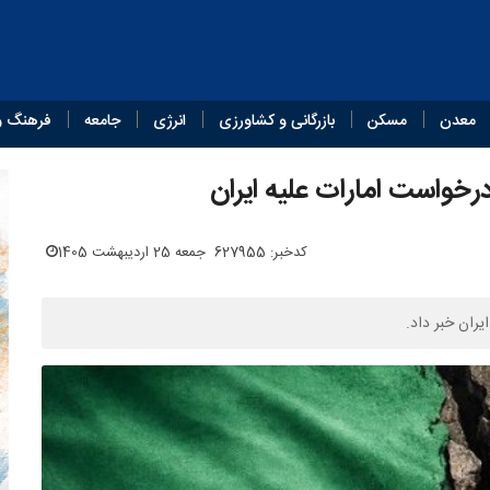
معدن
مسکن
بازرگانی و کشاورزی
انرژی
جامعه
فرهنگ و
رخواست امارات علیه ایران
کدخبر: 627955
جمعه 25 اردیبهشت 1405
ران خبر داد.