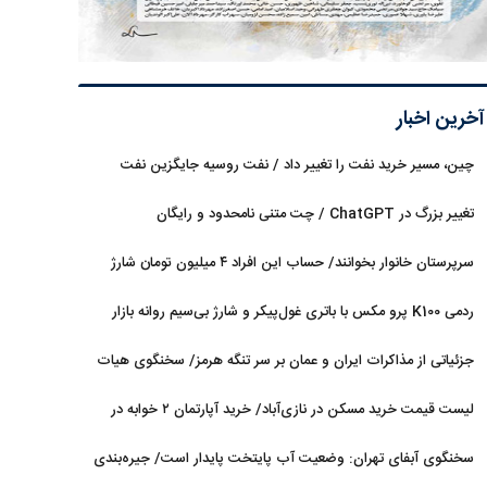
آخرین اخبار
چین، مسیر خرید نفت را تغییر داد / نفت روسیه جایگزین نفت
عربستان شد
تغییر بزرگ در ChatGPT / چت متنی نامحدود و رایگان
سرپرستان خانوار بخوانند/ حساب این افراد ۴ میلیون تومان شارژ
شد
ردمی K100 پرو مکس با باتری غول‌پیکر و شارژ بی‌سیم روانه بازار
می‌شود
جزئیاتی از مذاکرات ایران و عمان بر سر تنگه هرمز/ سخنگوی هیات
رئیسه مجلس: بیانیه‌ای شامل تصحیح مسیر تردد دریایی در تنگه، در
لیست قیمت خرید مسکن در نازی‌آباد/ خرید آپارتمان ۲ خوابه در
آستانه نهایی شدن است
این منطقه چقدر سرمایه نیاز دارد؟ + جدول مردادماه ۱۴۰۵
سخنگوی آبفای تهران: وضعیت آب پایتخت پایدار است/ جیره‌بندی