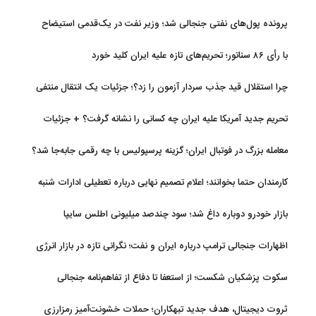
پرونده پول‌های نفتی جنجالی شد؛ وزیر نفت در یک‌قدمی استیضاح
با رأی ۸۶ سناتور؛ تحریم‌های تازه علیه ایران کلید خورد
چرا استقلال قید جذب سردار آزمون را زد؟؛ جزئیات یک انتقال منتفی
تحریم جدید آمریکا علیه ایران چه کسانی را نشانه گرفت؟ + جزئیات
معامله بزرگ در فوتبال ایران؛ گزینه پرسپولیس با چه رقمی جابه‌جا شد؟
کارمندان حتما بخوانند؛ اعلام تصمیم نهایی درباره تعطیلی ادارات شنبه
بازار خودرو دوباره داغ شد؛ سود چندصد میلیونی اطلس سایپا
اظهارات جنجالی ترامپ درباره ایران و نفت؛ نگرانی تازه در بازار انرژی
سکوت پزشکیان شکست؛ از استعفا تا دفاع از تفاهم‌نامه جنجالی
ثروت دیجیتال، هدف جدید تبهکاران؛ حملات خشونت‌آمیز رمزارزی