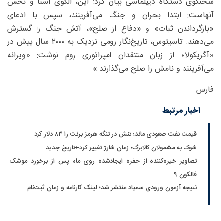
سخنگوی دستگاه دیپلماسی بیان کرد: این، الگوی آشنا و نحس
آنهاست: ابتدا بحران و جنگ می‌آفرینند، سپس با ادعای
«بازگرداندن ثبات» و «دفاع از صلح»، آتش جنگ را گسترش
می‌دهند. تاسیتوس، تاریخ‌نگار رومی نزدیک به ۲۰۰۰ سال پیش در
«آگریکولا» از زبان منتقدان امپراتوری روم نوشت: «ویرانه
می‌آفرینند و نامش را صلح می‌گذارند.»
فارس
اخبار مرتبط
قیمت نفت صعودی ماند؛ تنش در تنگه هرمز برنت را ۸۳ دلار کرد
شوک به مشمولان کالابرگ؛ زمان شارژ تغییر کرد+تاریخ جدید
تصاویر خیره‌کننده از حفره ایجادشده روی ماه پس از برخورد موشک
فالکون ۹
نتیجه آزمون ورودی سمپاد منتشر شد؛ لینک کارنامه و زمان ثبت‌نام