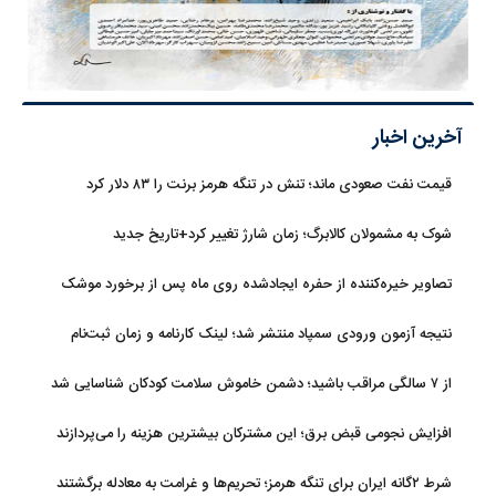
آخرین اخبار
قیمت نفت صعودی ماند؛ تنش در تنگه هرمز برنت را ۸۳ دلار کرد
شوک به مشمولان کالابرگ؛ زمان شارژ تغییر کرد+تاریخ جدید
تصاویر خیره‌کننده از حفره ایجادشده روی ماه پس از برخورد موشک
فالکون ۹
نتیجه آزمون ورودی سمپاد منتشر شد؛ لینک کارنامه و زمان ثبت‌نام
از ۷ سالگی مراقب باشید؛ دشمن خاموش سلامت کودکان شناسایی شد
افزایش نجومی قبض برق؛ این مشترکان بیشترین هزینه را می‌پردازند
شرط ۲گانه ایران برای تنگه هرمز؛ تحریم‌ها و غرامت به معادله برگشتند