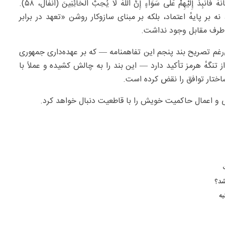
اقدامات و ادعاهای آمریکا نوشت: وَإِمَّا تَخَافَنَّ مِنْ قَوْمٍ خِیَانَهً فَانْبِذْ إِلَیْهِمْ عَلَی سَوَاءٍ إِنَّ اللَّهَ لَا یُحِبُّ الْخَائِنِینَ (انفال، ۵۸).
بر پایهٔ اعتماد، بلکه بر مبنای سازوکار روشن «تعهد در برابر
ر طرف مقابل وجود نداشت.
‌رغم تصریح بند پنجم این تفاهمنامه — که بر عهده‌داری جمهوری
ز تنگهٔ هرمز تأکید دارد — این بند را به چالش کشیده و عملاً با
 ساختار توافق را نقض کرده است.
لی و اعمال حاکمیت خویش را با قاطعیت دنبال خواهد کرد.
شد؟
به