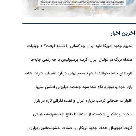
آخرین اخبار
تحریم جدید آمریکا علیه ایران چه کسانی را نشانه گرفت؟ + جزئیات
معامله بزرگ در فوتبال ایران؛ گزینه پرسپولیس با چه رقمی جابه‌جا
شد؟
کارمندان حتما بخوانند؛ اعلام تصمیم نهایی درباره تعطیلی ادارات شنبه
بازار خودرو دوباره داغ شد؛ سود چندصد میلیونی اطلس سایپا
اظهارات جنجالی ترامپ درباره ایران و نفت؛ نگرانی تازه در بازار
انرژی
سکوت پزشکیان شکست؛ از استعفا تا دفاع از تفاهم‌نامه جنجالی
ثروت دیجیتال، هدف جدید تبهکاران؛ حملات خشونت‌آمیز رمزارزی