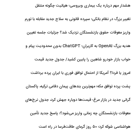
افزایش یافت
هشدار مهم درباره یک بیماری ویروسی؛ هپاتیت چگونه منتقل
می‌شود؟
تغییر بزرگ در نظام بانکی؛ سپرده قانونی به سلاح جدید مقابله با تورم
تبدیل شد
واریز معوقات حقوق بازنشستگان نزدیک شد؟ جزئیات جلسه تعیین
تکلیف مطالبات
هدیه بزرگ OpenAI به کاربران؛ ChatGPT بدون محدودیت پیام و
با مدل جدید می‌آید
خواب بازار خودرو شاهین را پایین کشید/ جدول جدید قیمت
شاهین در مرداد
امروز یا فردا؟ آمریکا از احتمال توافق فوری با ایران پرده برداشت
پشت پرده توافق مکه؛ مهم‌ترین بندهای پیمان دفاعی ترکیه، پاکستان
و عربستان
گرانی جدید در بازار مرغ؛ قیمت‌ها دوباره جهش کرد، جدول نرخ‌های
جدید
معوقات بازنشستگان چه زمانی واریز می‌شود؟؛ پاسخ جدید تأمین
اجتماعی
هواشناسی شوکه کرد؛ ۵۰ روز گرمای طاقت‌فرسا در راه است