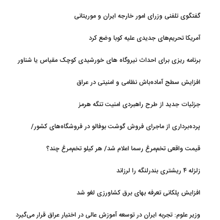
گفتگوی تلفنی وزرای امور خارجه ایران و موریتانی
آمریکا تحریم‌های جدیدی علیه کوبا وضع کرد
برنامه ریزی برای احداث نیروگاه های خورشیدی کوچک مقیاس یا شناور
روی آب در مازندران
افزایش سطح آماده‌باش نظامی و امنیتی در عراق
جزئیات جدید از طرح راهبردی امنیت تنگه هرمز
پرده‌برداری از ماجرای فروش گوشت بوفالو در فروشگاه‌های کشور/
گوشت بوفالو از کجا وارد می‌شود؟/ هر کیلو بوفالو با چه قیمتی به فروش
قیمت واقعی تخم‌مرغ رسما اعلام شد/ هر کیلو تخم‌مرغ چند؟
می‌رود؟
زلزله ۴ ریشتری بندرلنگه را لرزاند
افزایش پلکانی تعرفه بهای برق کشاورزی لغو شد
وزیر علوم: تجربه ایران در توسعه آموزش عالی در اختیار عراق قرار می‌گیرد