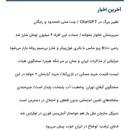
آخرین اخبار
تغییر بزرگ در ChatGPT / چت متنی نامحدود و رایگان
سرپرستان خانوار بخوانند/ حساب این افراد ۴ میلیون تومان شارژ شد
ردمی K100 پرو مکس با باتری غول‌پیکر و شارژ بی‌سیم روانه بازار می‌شود
جزئیاتی از مذاکرات ایران و عمان بر سر تنگه هرمز/ سخنگوی هیات
رئیسه مجلس: بیانیه‌ای شامل تصحیح مسیر تردد دریایی در تنگه، در
لیست قیمت خرید مسکن در نازی‌آباد/ خرید آپارتمان ۲ خوابه در این
آستانه نهایی شدن است
منطقه چقدر سرمایه نیاز دارد؟ + جدول مردادماه ۱۴۰۵
سخنگوی آبفای تهران: وضعیت آب پایتخت پایدار است/ جیره‌بندی
نداریم
سامانه‌های تامین اجتماعی بدون قطعی و اختلال در دسترس است
دبیرکل سازمان ملل باز هم خواستار آتش‌بس فوری در اوکراین شد
ادعای ترامپ: اوضاع در ایران خوب پیش می‌رود