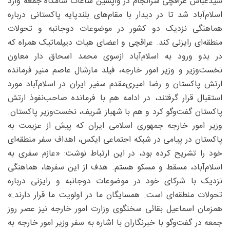
سیدعباس عراقچی سرانجام در واپسین ساعات شامگاه جمعه وارد
اسلام‌آباد شد تا در دیدار با مقام‌های بلندپایه پاکستانی درباره
هماهنگی نزدیک دو کشور در موضوعات دوجانبه و تحولات
منطقه‌ای رایزنی کند. عراقچی و اعضای هیات دیپلماتیک همراه که
در بدو ورود به اسلام‌آباد ازسوی محمد اسحاق ‌دار معاون
نخست‌وزیر و وزیر امور خارجه، فیلد مارشال عاصم منیر فرمانده
ارتش پاکستان و رضا امیری‌مقدم سفیر ایران در اسلام‌آباد مورد
استقبال قرار گرفتند، در ادامه هم با فرمانده صاحب‌نفوذ ارتش
پاکستان گفت‌وگو کرد و هم با شهباز شریف، نخست‌وزیر پاکستان.
وزیر امور خارجه جمهوری اسلامی ایران که پیش از عزیمت به
پاکستان در پیامی در شبکه اجتماعی ایکس، اهداف سفر منطقه‌ای
خود را تشریح کرده بود، در این ارتباط نوشت: «عازم سفری به
اسلام‌آباد، مسقط و مسکو هستم. هدف از این سفرها، هماهنگی
نزدیک با شرکای خود در موضوعات دوجانبه و رایزنی درباره
تحولات منطقه‌ای است. همسایگان ما در اولویت ما قرار دارند.»
همزمان اسماعیل بقائی سخنگوی وزارت امور خارجه نیز عصر روز
جمعه در گفت‌وگو با خبرنگاران با اشاره به سفر وزیر امور خارجه به