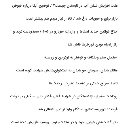
جریان دارد
علت افزایش قبض آب در تابستان چیست؟ / توضیح آبفا درباره قبوض
آب
بازار برنج و حبوبات داغ شد / کالا از نیاز مردم هم بیشتر است
ابلاغ قوانین جدید اسقاط و واردات خودرو در ۱۴۰۵/ محدودیت تردد و
سوخت‌رسانی به فرسوده‌ها
راز راه‌راه بودن گورخرها فاش شد
احتمال سفر ویتکاف و کوشنر به اوکراین و روسیه
هانتر بایدن: سرطان جو بایدن به استخوان‌هایش سرایت کرده است
تاکید صریح همتی بر تشدید نظارت بر بانک‌ها
پرداخت حقوق بازنشستگان در شرایط فعلی فشار مالی سنگینی بر دولت
دارد
فرمانده تروریست‌های سنتکام وارد اراضی اشغالی شد
ناتو گشت‌های هوایی خود را در امتداد جنوب روسیه افزایش داده است