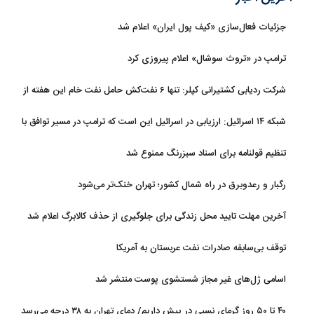
جزئیات فعال‌سازی «کیف پول ایران» اعلام شد
ترامپ در «تروث سوشال» اعلام پیروزی کرد
شرکت ردیابی کشتیرانی کپلر: تنها ۶ نفت‌کش حامل نفت خام این هفته از
تنگه هرمز خارج شدند
شبکه ۱۴ اسرائیل: ارزیابی در اسرائیل این است که ترامپ در مسیر توافق با
ایران قرار دارد
تنظیم قولنامه برای اسناد سبزرنگ ممنوع شد
رگبار و رعدوبرق در راه شمال کشور؛ تهران خنک‌تر می‌شود
آخرین مهلت تایید محل زندگی برای جلوگیری از حذف کالابرگ اعلام شد
توقف بی‌سابقه صادرات نفت عربستان به آمریکا
اسامی ژل‌های غیر مجاز شستشوی پوست منتشر شد
۴۰ تا ۵۰ روز گرمای نسبی در پیش داریم/ دمای تهران به ۳۸ درجه می‌رسد