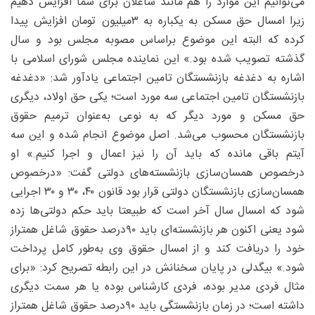
می‌توانیم این موارد را هم مانند شاغلان برای شما افزایش دهیم
زیرا امسال حق مسکن به یکباره به ۳‌میلیون تومان افزایش پیدا
کرده که البته این موضوع براساس مصوبه مجلس بود و سال
گذشته تصویب شده بود.» این نماینده مجلس شورای اسلامی با
اشاره به دغدغه بازنشستگان تامین اجتماعی یادآور شد: «دغدغه
بازنشستگان تامین اجتماعی سه مورد است؛ یکی حق اولاد، دیگری
حق مسکن و مورد دیگر که به نوعی به‌عنوان ترمیم حقوق
بازنشستگان محسوب می‌شد. اصل موضوع انجام شده و این سه
آیتم باقی مانده که باید آن را نیز اعمال و اجرا کنیم.» او
درخصوص همسان‌سازی بازنشسته‌های دولتی گفت: «درخصوص
همسان‌سازی بازنشستگان دولتی قرار بود قانون ۴۰، ۳۰ و ۳۰ اجرایی
شود که امسال سال آخر است که طبیعتا باید حکم دولتی‌ها زده
شود یعنی اکنون هر بازنشسته‌ای باید ۹۰‌درصد حقوق شاغل همتراز
خود را دریافت کند و از امسال حقوق وی به‌طور کامل پرداخت
شود.» بیگدلی در پایان سخنانش در این رابطه تصریح کرد: «برای
مثال فردی مدیر بوده، فردی کارشناس بوده یا هر سمت دیگری
داشته است؛ در زمان بازنشستگی باید ۹۰‌درصد حقوق شاغل همتراز