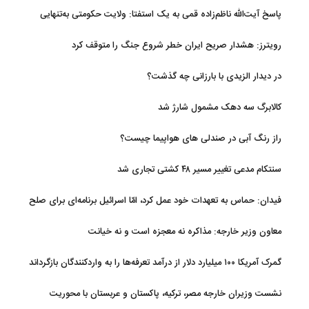
پاسخ آیت‌الله ناظم‌زاده قمی به یک استفتا: ولایت حکومتی به‌تنهایی
مجوز اخذ وجوهات شرعیه نیست
رویترز: هشدار صریح ایران خطر شروع جنگ را متوقف کرد
در دیدار الزیدی با بارزانی چه گذشت؟
کالابرگ سه دهک مشمول شارژ شد
راز رنگ آبی در صندلی های هواپیما چیست؟
سنتکام مدعی تغییر مسیر ۴۸ کشتی تجاری شد
فیدان: حماس به تعهدات خود عمل کرد، امّا اسرائیل برنامه‌ای برای صلح
ندارد
معاون وزیر خارجه: مذاکره نه معجزه است و نه خیانت
گمرک آمریکا ۱۰۰ میلیارد دلار از درآمد تعرفه‌ها را به واردکنندگان بازگرداند
نشست وزیران خارجه مصر، ترکیه، پاکستان و عربستان با محوریت