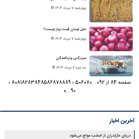
چهارشنبه 7 خرداد 1404
دلیل نوسان قیمت پیاز چیست؟
چهارشنبه 7 خرداد 1404
سردرگمی واردکنندگان
سه شنبه 6 خرداد 1404
صفحه 84 از 92
«
...
70
60
50
‹
89
88
87
86
85
84
83
82
81
80
›
»
...
90
آخرین اخبار
دریای مازندران از امشب مواج می‌شود