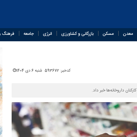
معدن
مسکن
بازرگانی و کشاورزی
انرژی
جامعه
فرهنگ و
کدخبر: 593672
شنبه 6 دی 1404
کنان داروخانه‌ها خبر داد.